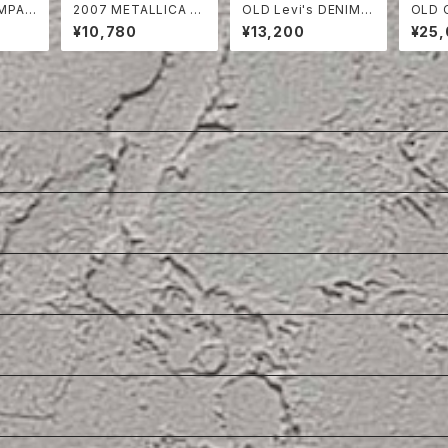
OMPAN
2007 METALLICA T-
OLD Levi's DENIM V
OLD 
SHIRT
EST
OLF 
¥10,780
¥13,200
¥25
BONE
CKET