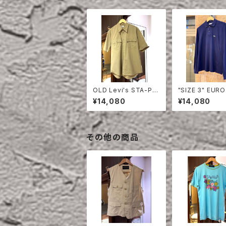
OLD Levi's STA-PR
"SIZE 3" EURO
EST HALF SLEEVE S
OSTE POLO S
¥14,080
¥14,080
HIRT
LONG SLEEVE
その他の商品