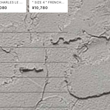
CHARLES LE G
" SIZE 4 " FRENCH L
LINEN HERRING
ACOSTE POLO SHI
,080
¥10,780
 TAILORED JA
RT HALF SLEEVE