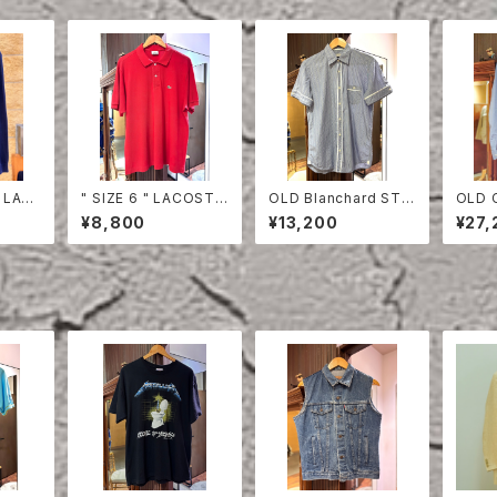
 LAC
" SIZE 6 " LACOSTE
OLD Blanchard STRI
OLD 
HIRT
POLO SHIRT RED
PE COTTON HALF S
ON S
¥8,800
¥13,200
¥27,
LEEVE SHIRT