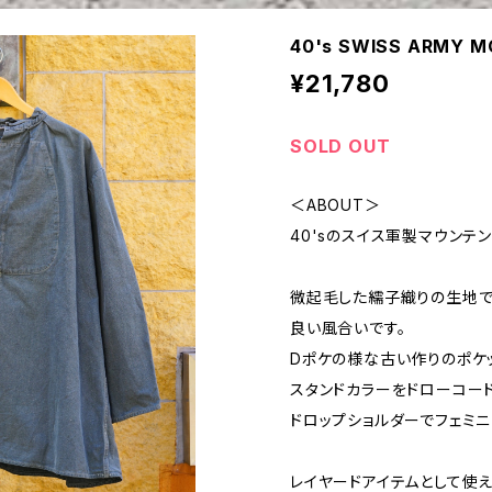
40's SWISS ARMY 
¥21,780
SOLD OUT
＜ABOUT＞
40'sのスイス軍製マウンテン
微起毛した繻子織りの生地で
良い風合いです。
Dポケの様な古い作りのポケ
スタンドカラーをドローコー
ドロップショルダーでフェミニ
レイヤードアイテムとして使