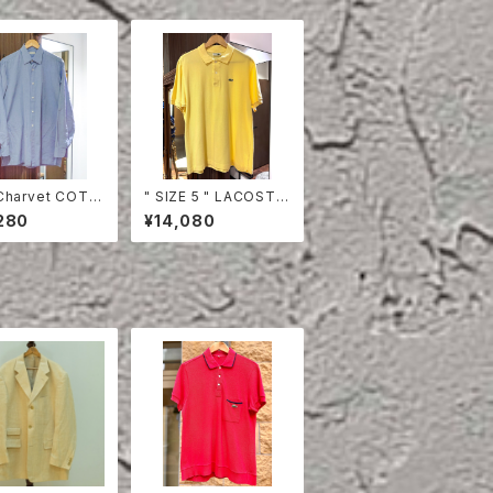
Charvet COTT
" SIZE 5 " LACOSTE
HIRT
POLO SHIRT YELLO
280
¥14,080
W