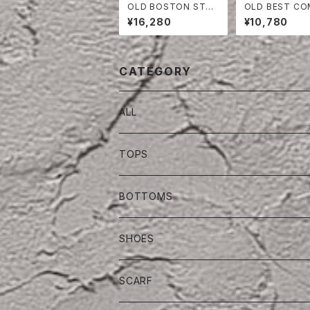
OLD BOSTON STO
OLD BEST C
RE COTTON×POLY
Y T- SHIRT
¥16,280
¥10,780
VEST
CATEGORY
ALL
TOPS
BOTTOMS
SHOES
SCARF