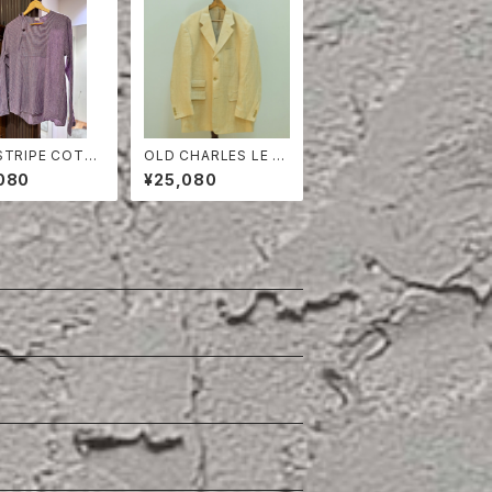
STRIPE COTT
OLD CHARLES LE G
ULLOVER SHIR
OLF LINEN HERRING
080
¥25,080
BONE TAILORED JA
CKET