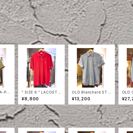
TA-PR
" SIZE 6 " LACOSTE
OLD Blanchard STRI
OLD 
EVE S
POLO SHIRT RED
PE COTTON HALF S
ON S
¥8,800
¥13,200
¥27,
LEEVE SHIRT