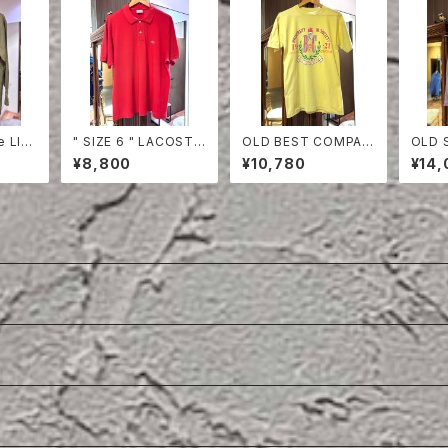
e LIN
" SIZE 6 " LACOSTE
OLD BEST COMPAN
OLD 
REAS
POLO SHIRT RED
Y T- SHIRT
ON P
¥8,800
¥10,780
¥14,
T