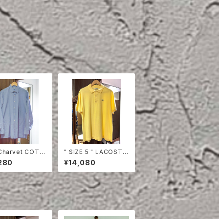
Charvet COTT
" SIZE 5 " LACOSTE
HIRT
POLO SHIRT YELLO
280
¥14,080
W