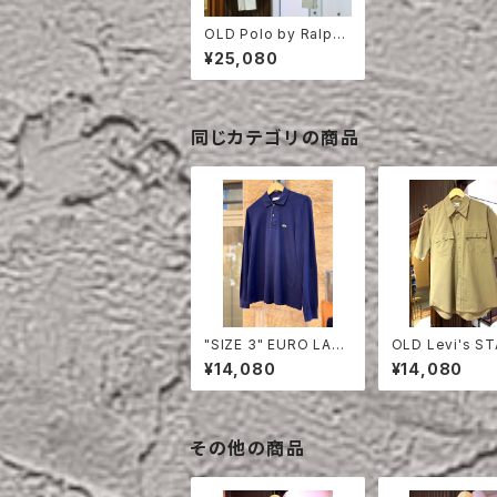
OLD Polo by Ralph
Lauren SEA ISLAND
¥25,080
COTTON SHIRT
同じカテゴリの商品
"SIZE 3" EURO LAC
OLD Levi's S
OSTE POLO SHIRT
EST HALF SLE
¥14,080
¥14,080
LONG SLEEVE
HIRT
その他の商品