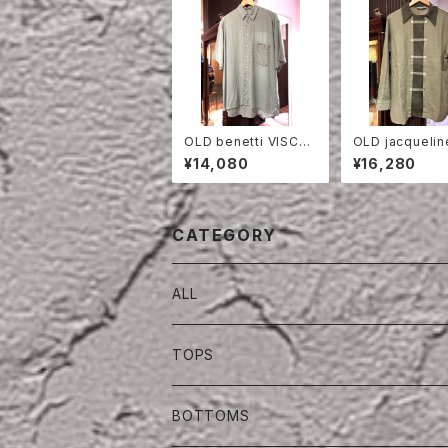
OLD benetti VISCO
OLD jacquelin
SE HALF SLEEVE SH
EN DOUBLE B
¥14,080
¥16,280
IRT
TED SHIRT
CATEGORY
ALL
TOPS
BOTTOMS