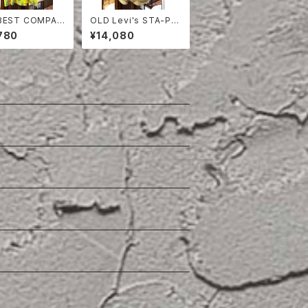
BEST COMPAN
OLD Levi's STA-PR
SHIRT
EST HALF SLEEVE S
780
¥14,080
HIRT