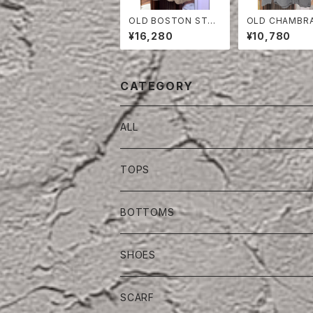
OLD BOSTON STO
OLD CHAMBR
RE COTTON×POLY
LLARESS SHI
¥16,280
¥10,780
VEST
CATEGORY
ALL
TOPS
BOTTOMS
SHOES
SCARF