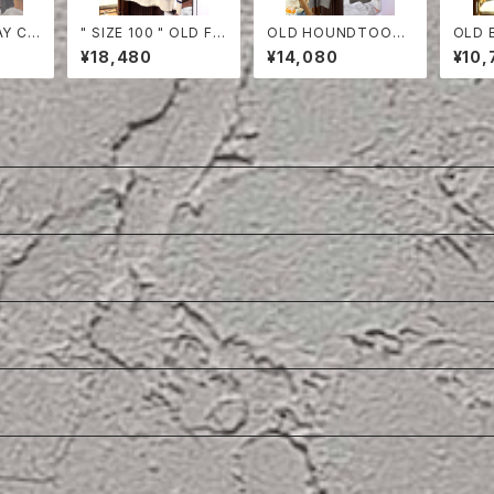
AY CO
" SIZE 100 " OLD FR
OLD HOUNDTOOT
OLD 
RT
ENCH NAVY BORDE
H TWO TUCK TROU
Y T- 
¥18,480
¥14,080
¥10,
R CUT-SEW
SERS