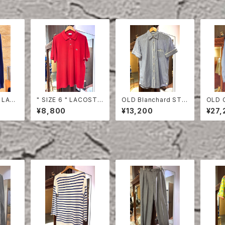
 LAC
" SIZE 6 " LACOSTE
OLD Blanchard STRI
OLD 
HIRT
POLO SHIRT RED
PE COTTON HALF S
ON S
¥8,800
¥13,200
¥27,
LEEVE SHIRT