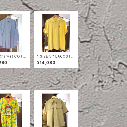
Charvet COTT
" SIZE 5 " LACOSTE
HIRT
POLO SHIRT YELLO
280
¥14,080
W