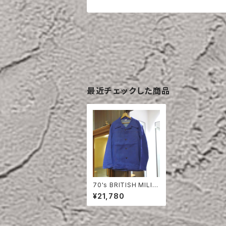
最近チェックした商品
70's BRITISH MILIT
ARY PRISONER DENI
¥21,780
M JACKET DEAD ST
OCK