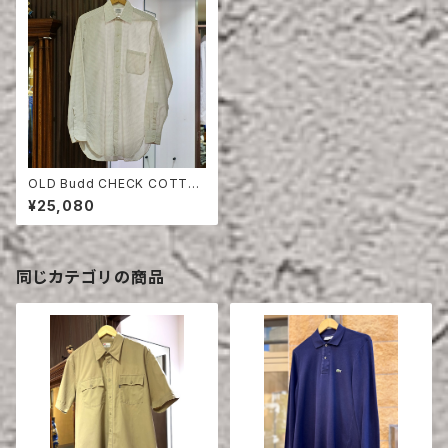
OLD Budd CHECK COTTO
N SHIRT
¥25,080
同じカテゴリの商品