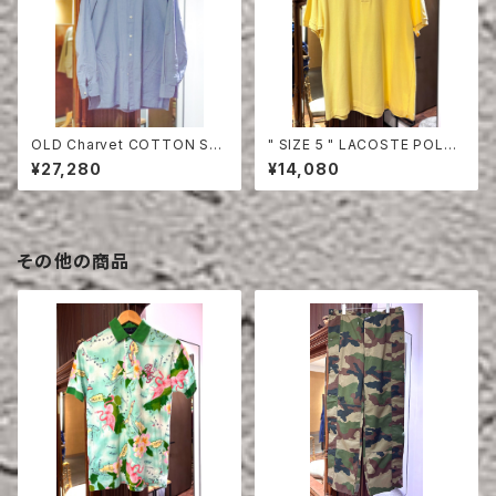
OLD Charvet COTTON SHI
" SIZE 5 " LACOSTE POLO
RT
SHIRT YELLOW
¥27,280
¥14,080
その他の商品