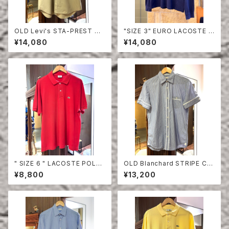
OLD Levi's STA-PREST HA
"SIZE 3" EURO LACOSTE P
LF SLEEVE SHIRT
OLO SHIRT LONG SLEEVE
¥14,080
¥14,080
" SIZE 6 " LACOSTE POLO
OLD Blanchard STRIPE CO
SHIRT RED
TTON HALF SLEEVE SHIRT
¥8,800
¥13,200