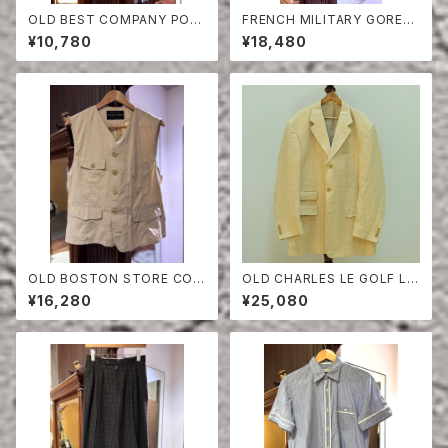
OLD BEST COMPANY POL
FRENCH MILITARY GORET
O SHIRT
EX PANTS
¥10,780
¥18,480
OLD BOSTON STORE COT
OLD CHARLES LE GOLF LI
TON×POLY VEST
NEN HERRINGBONE TAILO
¥16,280
¥25,080
RED JACKET