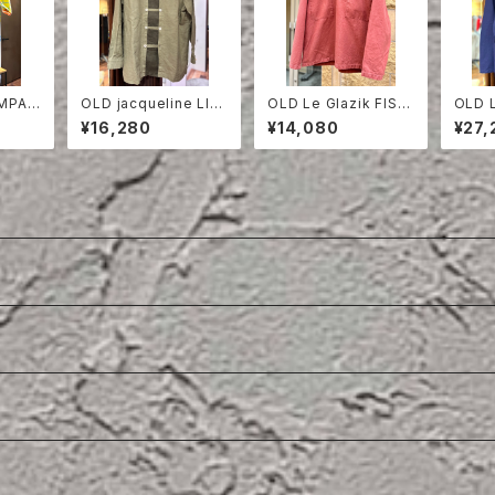
OMPAN
OLD jacqueline LIN
OLD Le Glazik FISH
OLD 
EN DOUBLE BREAS
ERMAN SMOCK ON
COTT
¥16,280
¥14,080
¥27,
TED SHIRT
E WASH
CKET