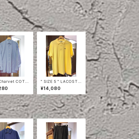
Charvet COTT
" SIZE 5 " LACOSTE
HIRT
POLO SHIRT YELLO
280
¥14,080
W