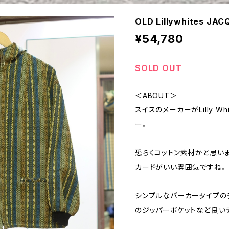
OLD Lillywhites JA
¥54,780
SOLD OUT
＜ABOUT＞
スイスのメーカーがLilly W
ー。
恐らくコットン素材かと思い
カードがいい雰囲気ですね。
シンプルなパーカータイプのデ
のジッパーポケットなど良い