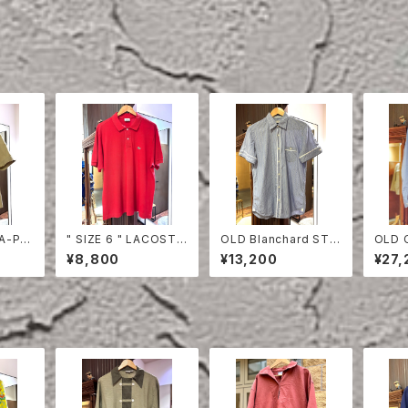
TA-PR
" SIZE 6 " LACOSTE
OLD Blanchard STRI
OLD 
EVE S
POLO SHIRT RED
PE COTTON HALF S
ON S
¥8,800
¥13,200
¥27,
LEEVE SHIRT