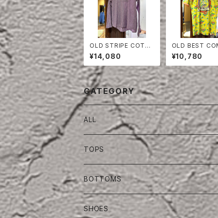
OLD STRIPE COTT
OLD BEST C
ON PULLOVER SHIR
Y T- SHIRT
¥14,080
¥10,780
T
CATEGORY
ALL
TOPS
BOTTOMS
SHOES