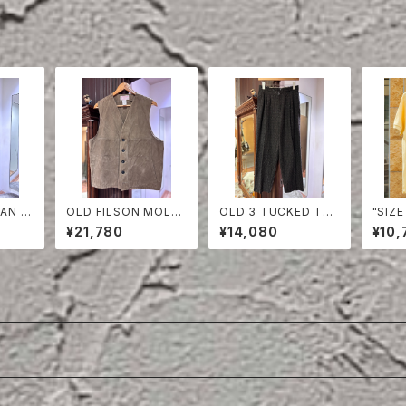
AN A
OLD FILSON MOLES
OLD 3 TUCKED TR
"SIZ
 CAM
KIN VEST
OUSERS
POLO
¥21,780
¥14,080
¥10,
S