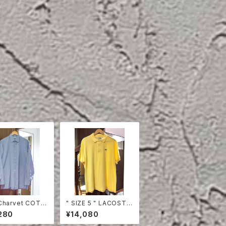
Charvet COTT
" SIZE 5 " LACOSTE
HIRT
POLO SHIRT YELLO
280
¥14,080
W