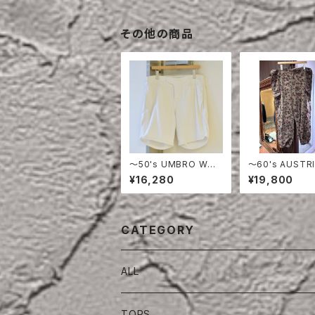
その他の商品
〜50's UMBRO WHI
〜60's AUSTRI
TE COTTON SHOR
RMY PEA DOT
¥16,280
¥19,800
TS
O FIERD PANT
CATEGORY
ALL
TOPS