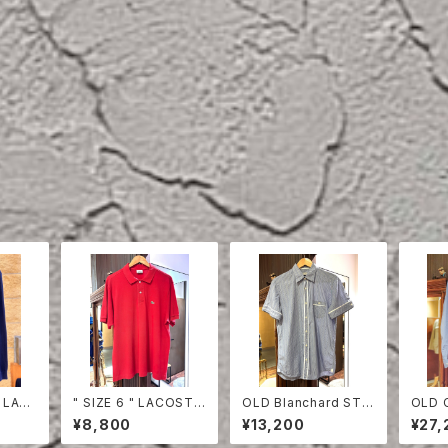
 LAC
" SIZE 6 " LACOSTE
OLD Blanchard STRI
OLD 
HIRT
POLO SHIRT RED
PE COTTON HALF S
ON S
¥8,800
¥13,200
¥27,
LEEVE SHIRT