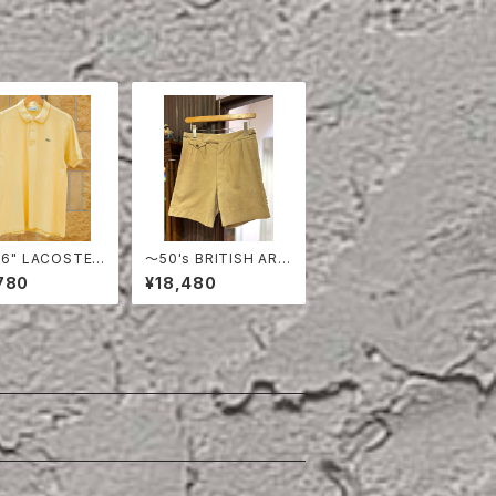
E 6" LACOSTE
〜50's BRITISH ARM
 SHIRT
Y COTTON SHORT
780
¥18,480
S