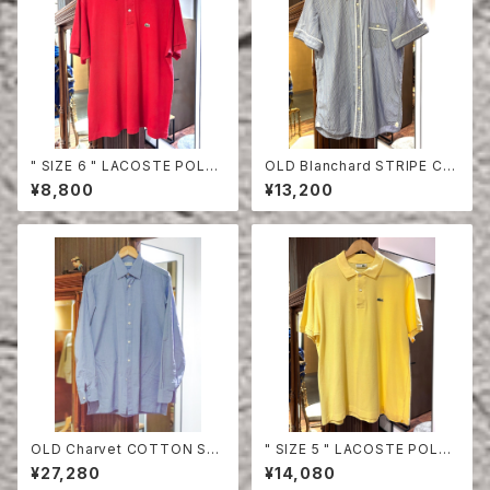
" SIZE 6 " LACOSTE POLO
OLD Blanchard STRIPE CO
SHIRT RED
TTON HALF SLEEVE SHIRT
¥8,800
¥13,200
OLD Charvet COTTON SHI
" SIZE 5 " LACOSTE POLO
RT
SHIRT YELLOW
¥27,280
¥14,080