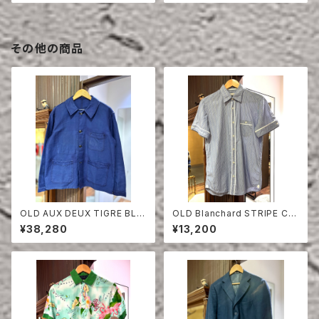
その他の商品
OLD AUX DEUX TIGRE BLU
OLD Blanchard STRIPE CO
E MOLESKIN JACKET
TTON HALF SLEEVE SHIRT
¥38,280
¥13,200