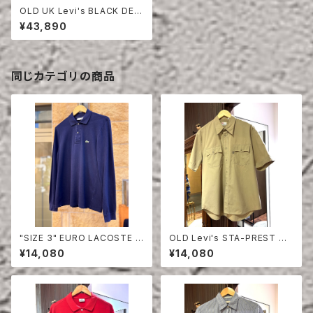
OLD UK Levi's BLACK DENI
M JACKET
¥43,890
同じカテゴリの商品
"SIZE 3" EURO LACOSTE P
OLD Levi's STA-PREST HA
OLO SHIRT LONG SLEEVE
LF SLEEVE SHIRT
¥14,080
¥14,080