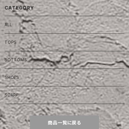
CATEGORY
ALL
TOPS
BOTTOMS
SHOES
SCARF
商品一覧に戻る