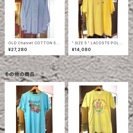
OLD Charvet COTTON SHI
" SIZE 5 " LACOSTE POLO
RT
SHIRT YELLOW
¥27,280
¥14,080
その他の商品