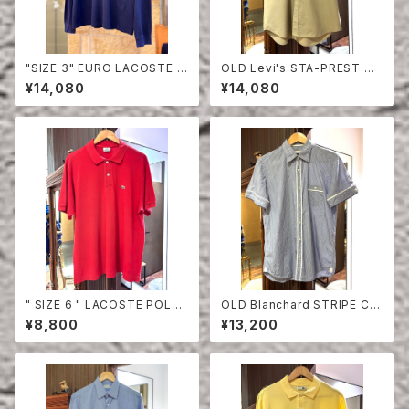
"SIZE 3" EURO LACOSTE P
OLD Levi's STA-PREST HA
OLO SHIRT LONG SLEEVE
LF SLEEVE SHIRT
¥14,080
¥14,080
" SIZE 6 " LACOSTE POLO
OLD Blanchard STRIPE CO
SHIRT RED
TTON HALF SLEEVE SHIRT
¥8,800
¥13,200