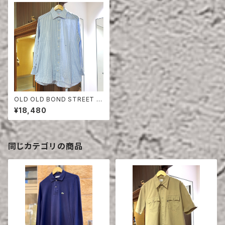
OLD OLD BOND STREET B
ESPOKE STRIPE COTTON
¥18,480
SHIRT
同じカテゴリの商品