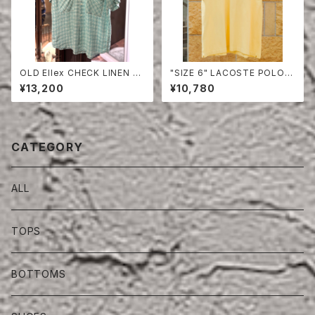
OLD Ellex CHECK LINEN H
"SIZE 6" LACOSTE POLO S
ALF SLEEVE SHIRT
HIRT
¥13,200
¥10,780
CATEGORY
ALL
TOPS
BOTTOMS