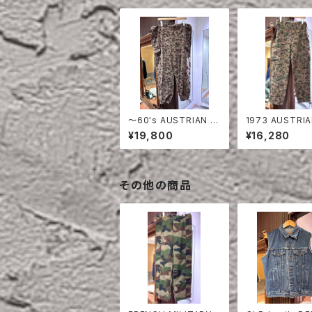
〜60's AUSTRIAN A
1973 AUSTRIA
RMY PEA DOT CAM
MY PEA DOT 
¥19,800
¥16,280
O FIERD PANTS
FIERD PANTS
その他の商品