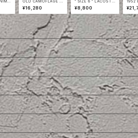
NIM V
OLD CAMOFLAGE O
" SIZE 6 " LACOSTE
1952 B
VER PANTS
POLO SHIRT RED
COTT
¥16,280
¥8,800
¥21,