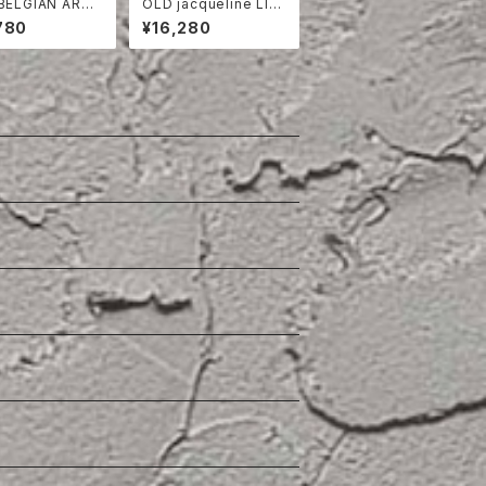
ELGIAN ARMY
OLD jacqueline LIN
ON SHORTS
EN DOUBLE BREAS
780
¥16,280
TED SHIRT