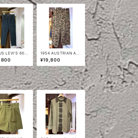
US LEVI'S 606
1954 AUSTRIAN AR
M PANTS
MY PEA DOT CAMO
,800
¥19,800
FIERD PANTS