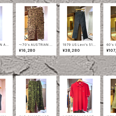
N AR
〜70's AUSTRIAN A
1979 US Levi's 517
60's 
CAMO
RMY PEA DOT CAM
DENIM PANTS DEAD
DENI
¥16,280
¥38,280
¥107
O FIERD PANTS
STOCK