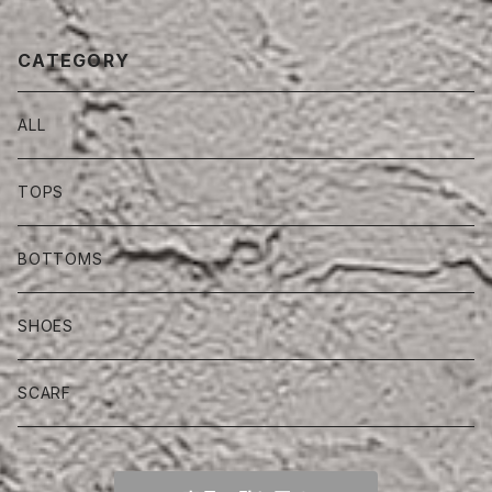
CATEGORY
ALL
TOPS
BOTTOMS
SHOES
SCARF