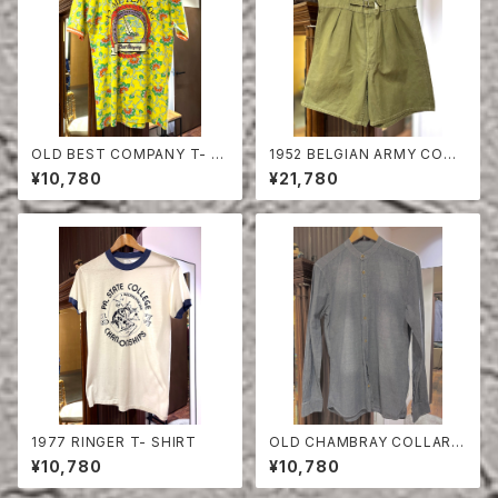
OLD BEST COMPANY T- S
1952 BELGIAN ARMY COTT
HIRT
ON SHORTS
¥10,780
¥21,780
1977 RINGER T- SHIRT
OLD CHAMBRAY COLLARE
SS SHIRT
¥10,780
¥10,780