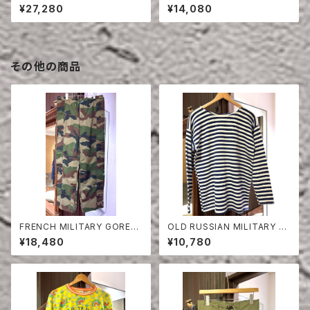
RT
SHIRT YELLOW
¥27,280
¥14,080
その他の商品
FRENCH MILITARY GORET
OLD RUSSIAN MILITARY B
EX PANTS
ORDER CUT-SEW
¥18,480
¥10,780