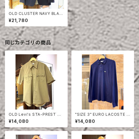
OLD CLUSTER NAVY BLAZ
ER
¥21,780
同じカテゴリの商品
OLD Levi's STA-PREST HA
"SIZE 3" EURO LACOSTE P
LF SLEEVE SHIRT
OLO SHIRT LONG SLEEVE
¥14,080
¥14,080