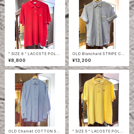
" SIZE 6 " LACOSTE POLO
OLD Blanchard STRIPE CO
SHIRT RED
TTON HALF SLEEVE SHIRT
¥8,800
¥13,200
OLD Charvet COTTON SHI
" SIZE 5 " LACOSTE POLO