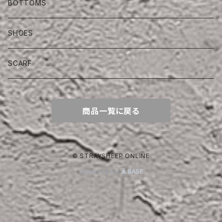
BOTTOMS
SHOES
SCARF
商品一覧に戻る
© STRAYSHEEP ONLINE
Powered by