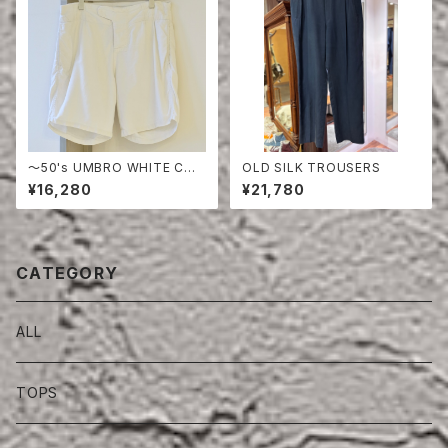
〜50's UMBRO WHITE COT
OLD SILK TROUSERS
TON SHORTS
¥16,280
¥21,780
CATEGORY
ALL
TOPS