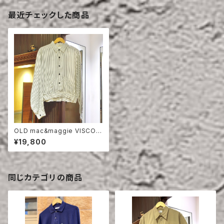
最近チェックした商品
OLD mac&maggie VISCOS
E JACKET
¥19,800
同じカテゴリの商品