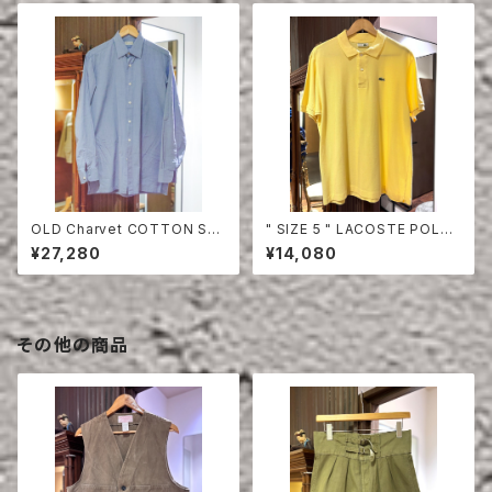
OLD Charvet COTTON SHI
" SIZE 5 " LACOSTE POLO
RT
SHIRT YELLOW
¥27,280
¥14,080
その他の商品