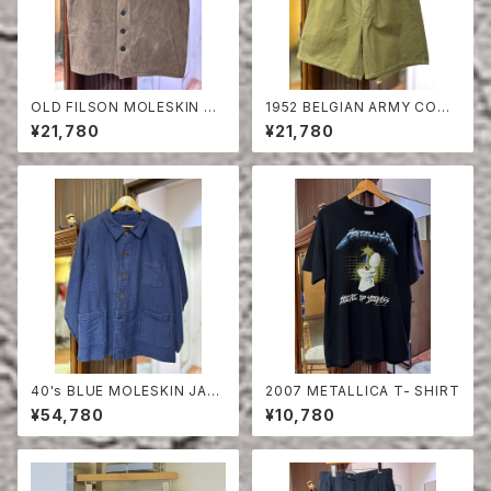
OLD FILSON MOLESKIN VE
1952 BELGIAN ARMY COTT
ST
ON SHORTS
¥21,780
¥21,780
40's BLUE MOLESKIN JAC
2007 METALLICA T- SHIRT
KET
¥54,780
¥10,780