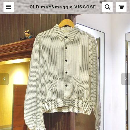
OLD mac&maggie VISCOSE J
ACKET | STRAYSHEEP ONLINE