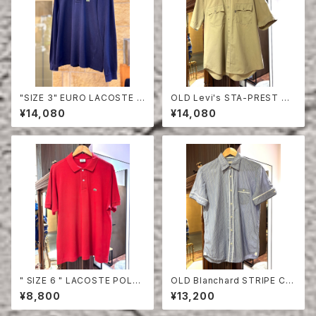
"SIZE 3" EURO LACOSTE P
OLD Levi's STA-PREST HA
OLO SHIRT LONG SLEEVE
LF SLEEVE SHIRT
¥14,080
¥14,080
" SIZE 6 " LACOSTE POLO
OLD Blanchard STRIPE CO
SHIRT RED
TTON HALF SLEEVE SHIRT
¥8,800
¥13,200