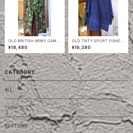
OLD BRITISH ARMY CAMO
OLD TNTY SPORT FISHER
UFLAGE TROUSERS
MAN SMOCK
¥18,480
¥16,280
CATEGORY
ALL
TOPS
BOTTOMS