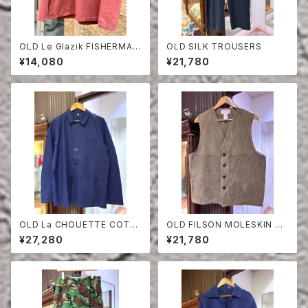
OLD Le Glazik FISHERMAN
OLD SILK TROUSERS
SMOCK ONE WASH
¥14,080
¥21,780
OLD La CHOUETTE COTT
OLD FILSON MOLESKIN VE
ON TWILL JACKET DEAD S
ST
¥27,280
¥21,780
TOCK