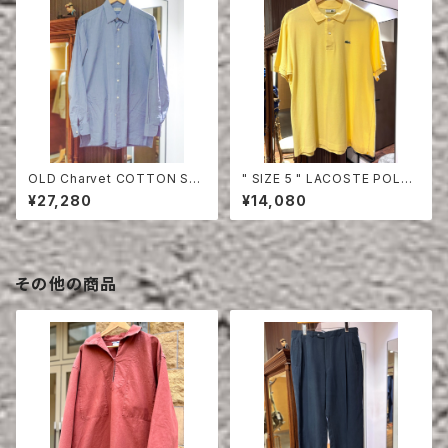
OLD Charvet COTTON SHI
" SIZE 5 " LACOSTE POLO
RT
SHIRT YELLOW
¥27,280
¥14,080
その他の商品