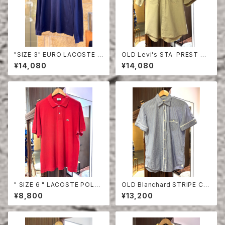
"SIZE 3" EURO LACOSTE P
OLD Levi's STA-PREST HA
OLO SHIRT LONG SLEEVE
LF SLEEVE SHIRT
¥14,080
¥14,080
" SIZE 6 " LACOSTE POLO
OLD Blanchard STRIPE CO
SHIRT RED
TTON HALF SLEEVE SHIRT
¥8,800
¥13,200