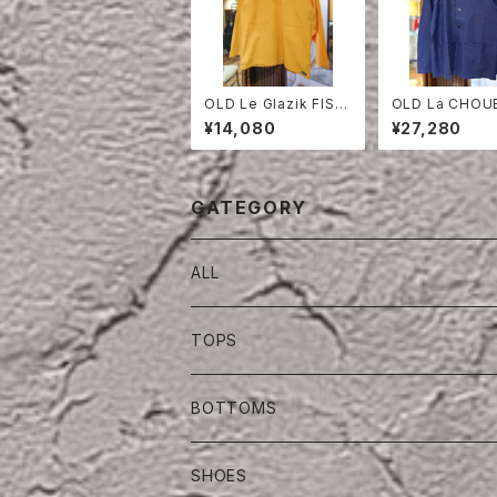
OLD Le Glazik FISH
OLD La CHOU
ERMAN SMOCK
COTTON TWIL
¥14,080
¥27,280
CKET DEAD S
CATEGORY
ALL
TOPS
BOTTOMS
SHOES