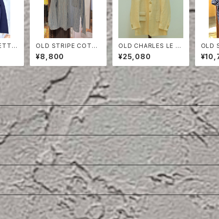
ETTE
OLD STRIPE COTT
OLD CHARLES LE G
OLD 
L JA
ON SHIRT
OLF LINEN HERRING
POLO
¥8,800
¥25,080
¥10,
TOCK
BONE TAILORED JA
CKET