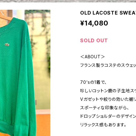
OLD LACOSTE SWEA
¥14,080
SOLD OUT
＜ABOUT＞
フランス製ラコステのスウェッ
70'sの1着で、
珍しいコットン鹿の子生地スウ
Vガゼットや絞りの効いた裾
スポーティな印象ながら、
ドロップショルダーのデザイ
リラックス感もあります。