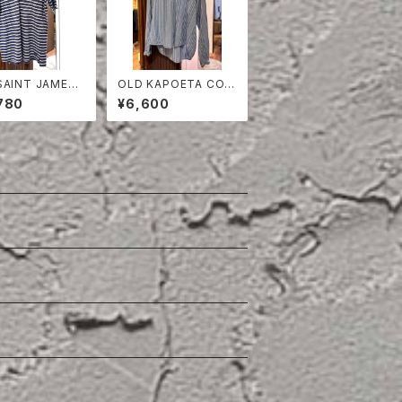
SAINT JAMES
OLD KAPOETA COT
 SHIRT
TON PULLOVER SHI
780
¥6,600
RT