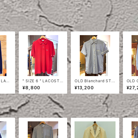
 LAC
" SIZE 6 " LACOSTE
OLD Blanchard STRI
OLD 
HIRT
POLO SHIRT RED
PE COTTON HALF S
ON S
¥8,800
¥13,200
¥27,
LEEVE SHIRT