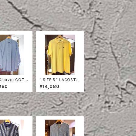
Charvet COTT
" SIZE 5 " LACOSTE
HIRT
POLO SHIRT YELLO
280
¥14,080
W