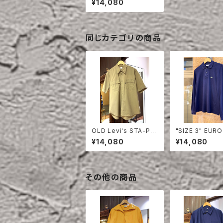
¥14,080
同じカテゴリの商品
OLD Levi's STA-PR
"SIZE 3" EURO
EST HALF SLEEVE S
OSTE POLO S
¥14,080
¥14,080
HIRT
LONG SLEEVE
その他の商品