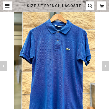
" SIZE 3 " FRENCH LACOSTE P
OLO SHIRT HALF SLEEVE | ST
RAYSHEEP ONLINE