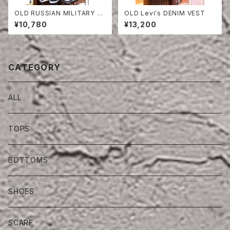
OLD RUSSIAN MILITARY B
OLD Levi's DENIM VEST
ORDER CUT-SEW
¥10,780
¥13,200
CATEGORY
ALL
TOPS
BOTTOMS
SHOES
SCARF