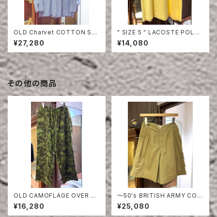
OLD Charvet COTTON SHI
" SIZE 5 " LACOSTE POLO
RT
SHIRT YELLOW
¥27,280
¥14,080
その他の商品
OLD CAMOFLAGE OVER PA
〜50's BRITISH ARMY COT
NTS
TON DRILL SHORTS
¥16,280
¥25,080