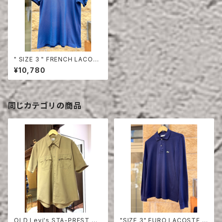
" SIZE 3 " FRENCH LACOS
TE POLO SHIRT HALF SLE
¥10,780
EVE
同じカテゴリの商品
OLD Levi's STA-PREST HA
"SIZE 3" EURO LACOSTE P