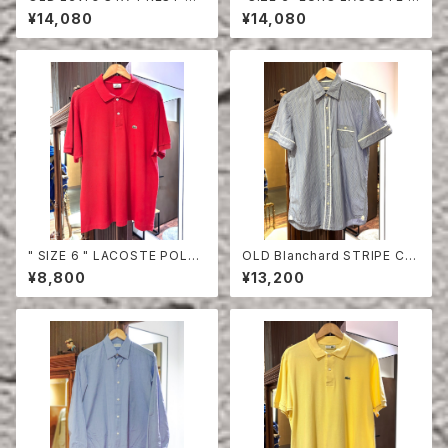
LF SLEEVE SHIRT
OLO SHIRT LONG SLEEVE
¥14,080
¥14,080
" SIZE 6 " LACOSTE POLO
OLD Blanchard STRIPE CO
SHIRT RED
TTON HALF SLEEVE SHIRT
¥8,800
¥13,200