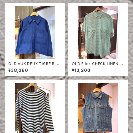
OLD AUX DEUX TIGRE BLU
OLD Ellex CHECK LINEN H
E MOLESKIN JACKET
ALF SLEEVE SHIRT
¥38,280
¥13,200