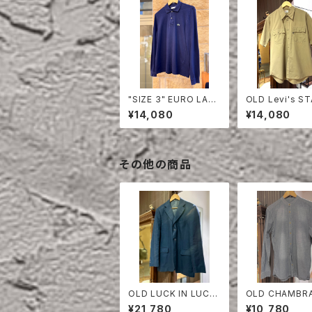
"SIZE 3" EURO LAC
OLD Levi's S
OSTE POLO SHIRT
EST HALF SLE
¥14,080
¥14,080
LONG SLEEVE
HIRT
その他の商品
OLD LUCK IN LUCK
OLD CHAMBR
LINEN TAILORED JA
LLARESS SHI
¥21,780
¥10,780