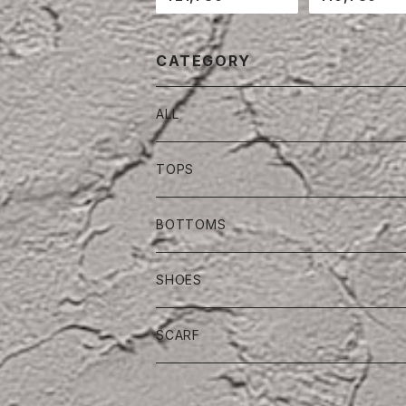
CKET
CATEGORY
ALL
TOPS
BOTTOMS
SHOES
SCARF