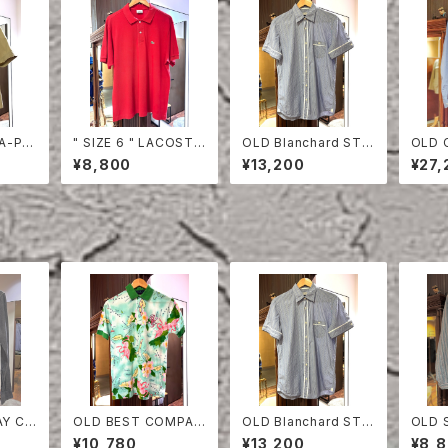
TA-PR
" SIZE 6 " LACOSTE
OLD Blanchard STRI
OLD 
EVE S
POLO SHIRT RED
PE COTTON HALF S
ON S
¥8,800
¥13,200
¥27,
LEEVE SHIRT
AY CO
OLD BEST COMPAN
OLD Blanchard STRI
OLD 
RT
Y POLO SHIRT
PE COTTON HALF S
ON S
¥10,780
¥13,200
¥8,