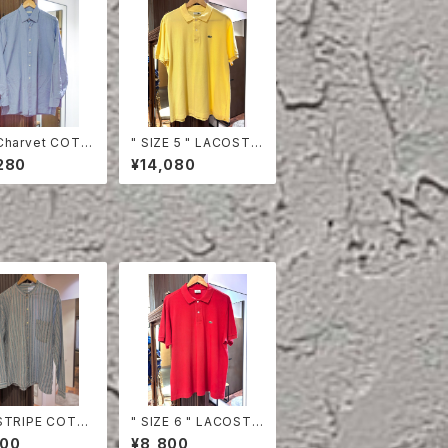
Charvet COTT
" SIZE 5 " LACOSTE
HIRT
POLO SHIRT YELLO
280
¥14,080
W
STRIPE COTT
" SIZE 6 " LACOSTE
HIRT
POLO SHIRT RED
800
¥8,800