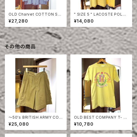
OLD Charvet COTTON SHI
" SIZE 5 " LACOSTE POLO
RT
SHIRT YELLOW
¥27,280
¥14,080
その他の商品
〜50's BRITISH ARMY COT
OLD BEST COMPANY T- S
TON DRILL SHORTS
HIRT
¥25,080
¥10,780