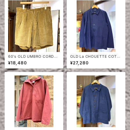
60's OLD UMBRO CORDUR
OLD La CHOUETTE COTT
OY SHORTS
ON TWILL JACKET DEAD S
¥18,480
¥27,280
TOCK