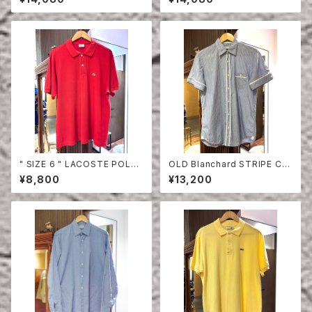
" SIZE 6 " LACOSTE POLO
OLD Blanchard STRIPE CO
SHIRT RED
TTON HALF SLEEVE SHIRT
¥8,800
¥13,200