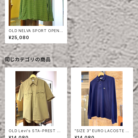
OLD NELVA SPORT OPEN
COLLAR SHIRT
¥25,080
同じカテゴリの商品
OLD Levi's STA-PREST HA
"SIZE 3" EURO LACOSTE P
LF SLEEVE SHIRT
OLO SHIRT LONG SLEEVE
¥14,080
¥14,080