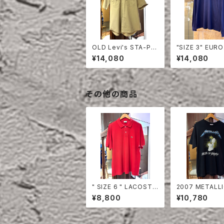
OLD Levi's STA-PR
"SIZE 3" EURO
EST HALF SLEEVE S
OSTE POLO S
¥14,080
¥14,080
HIRT
LONG SLEEVE
その他の商品
" SIZE 6 " LACOSTE
2007 METALLI
POLO SHIRT RED
SHIRT
¥8,800
¥10,780