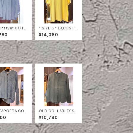
Charvet COTT
" SIZE 5 " LACOSTE
HIRT
POLO SHIRT YELLO
280
¥14,080
W
KAPOETA COT
OLD COLLARLESS S
PULLOVER SHI
HIRT
600
¥10,780