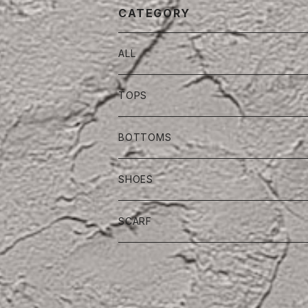
CATEGORY
ALL
TOPS
BOTTOMS
SHOES
SCARF