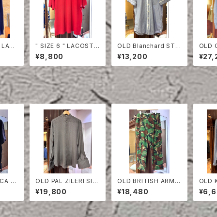
 LAC
" SIZE 6 " LACOSTE
OLD Blanchard STRI
OLD 
HIRT
POLO SHIRT RED
PE COTTON HALF S
ON S
¥8,800
¥13,200
¥27,
LEEVE SHIRT
CA T-
OLD PAL ZILERI SIL
OLD BRITISH ARMY
OLD 
K SHIRT
CAMOUFLAGE TRO
TON 
¥19,800
¥18,480
¥6,
USERS
RT