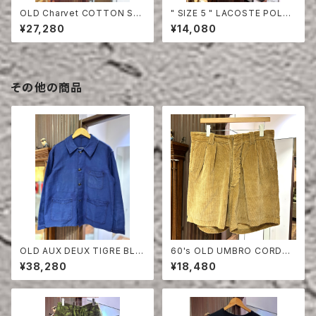
OLD Charvet COTTON SHI
" SIZE 5 " LACOSTE POLO
RT
SHIRT YELLOW
¥27,280
¥14,080
その他の商品
OLD AUX DEUX TIGRE BLU
60's OLD UMBRO CORDUR
E MOLESKIN JACKET
OY SHORTS
¥38,280
¥18,480