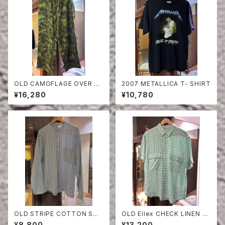
OLD CAMOFLAGE OVER PA
2007 METALLICA T- SHIRT
NTS
¥16,280
¥10,780
OLD STRIPE COTTON SHI
OLD Ellex CHECK LINEN H
RT
ALF SLEEVE SHIRT
¥8,800
¥13,200