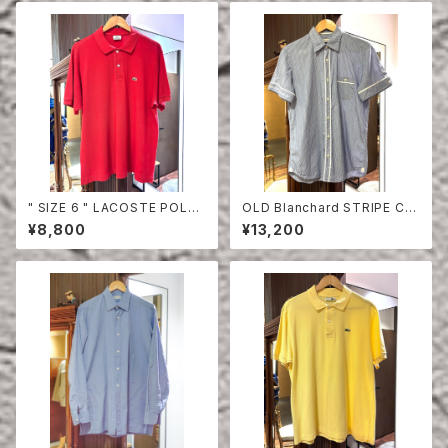
" SIZE 6 " LACOSTE POLO
OLD Blanchard STRIPE CO
SHIRT RED
TTON HALF SLEEVE SHIRT
¥8,800
¥13,200