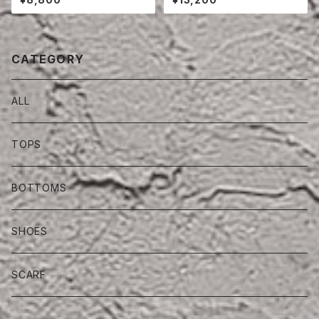
CATEGORY
ALL
TOPS
BOTTOMS
SHOES
SCARF