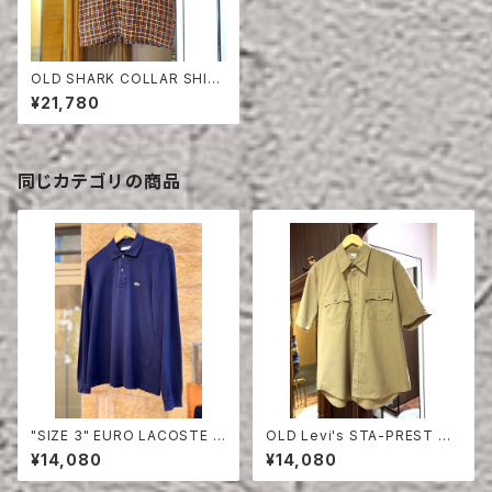
OLD SHARK COLLAR SHIR
T
¥21,780
同じカテゴリの商品
"SIZE 3" EURO LACOSTE P
OLD Levi's STA-PREST HA
OLO SHIRT LONG SLEEVE
LF SLEEVE SHIRT
¥14,080
¥14,080