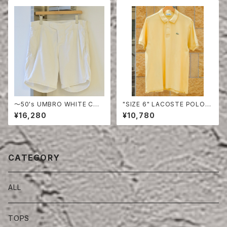
〜50's UMBRO WHITE COT
"SIZE 6" LACOSTE POLO S
TON SHORTS
HIRT
¥16,280
¥10,780
CATEGORY
ALL
TOPS