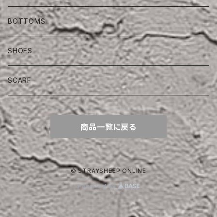
BOTTOMS
SHOES
SCARF
商品一覧に戻る
© STRAYSHEEP ONLINE
Powered by