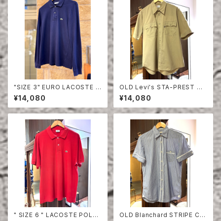
"SIZE 3" EURO LACOSTE P
OLD Levi's STA-PREST HA
OLO SHIRT LONG SLEEVE
LF SLEEVE SHIRT
¥14,080
¥14,080
" SIZE 6 " LACOSTE POLO
OLD Blanchard STRIPE CO