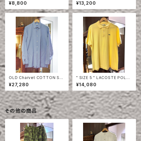
SHIRT RED
TTON HALF SLEEVE SHIRT
¥8,800
¥13,200
OLD Charvet COTTON SHI
" SIZE 5 " LACOSTE POLO
RT
SHIRT YELLOW
¥27,280
¥14,080
その他の商品