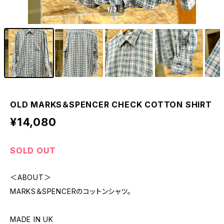
1
/7
OLD MARKS＆SPENCER CHECK COTTON SHIRT
¥14,080
SOLD OUT
＜ABOUT＞
MARKS＆SPENCERのコットンシャツ。
MADE IN UK