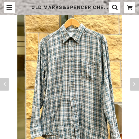
OLD MARKS＆SPENCER CHEC
K COTTON SHIRT | STRAYSHE
EP ONLINE