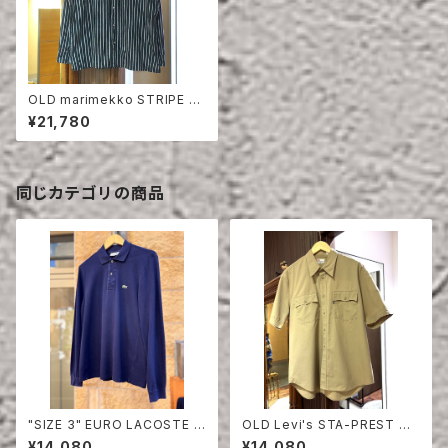
OLD marimekko STRIPE C
OTTON SHIRT
¥21,780
同じカテゴリの商品
"SIZE 3" EURO LACOSTE P
OLD Levi's STA-PREST HA
OLO SHIRT LONG SLEEVE
LF SLEEVE SHIRT
¥14,080
¥14,080