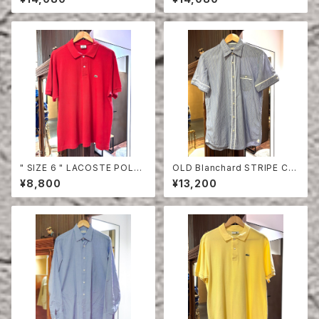
" SIZE 6 " LACOSTE POLO
OLD Blanchard STRIPE CO
SHIRT RED
TTON HALF SLEEVE SHIRT
¥8,800
¥13,200