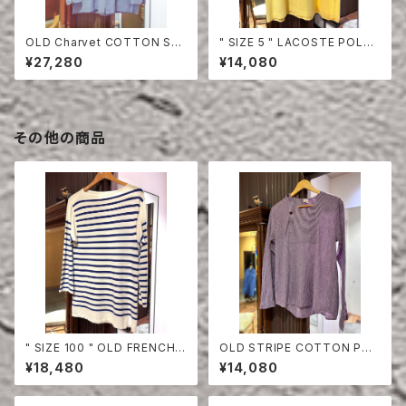
OLD Charvet COTTON SHI
" SIZE 5 " LACOSTE POLO
RT
SHIRT YELLOW
¥27,280
¥14,080
その他の商品
" SIZE 100 " OLD FRENCH
OLD STRIPE COTTON PUL
NAVY BORDER CUT-SEW
LOVER SHIRT
¥18,480
¥14,080