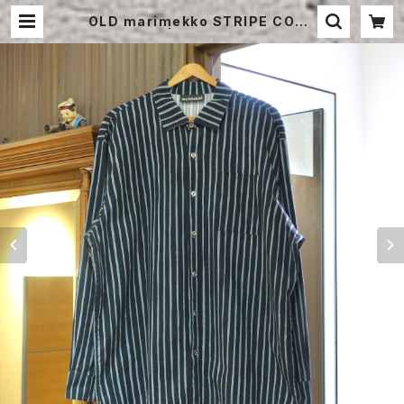
OLD marimekko STRIPE COTT
ON SHIRT | STRAYSHEEP ONL
INE