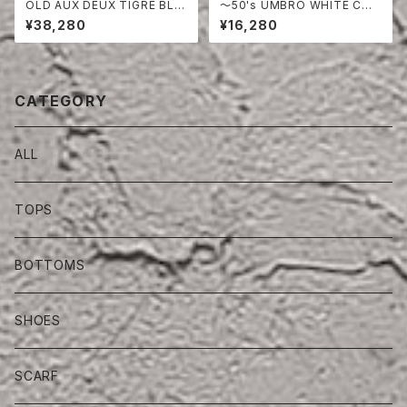
OLD AUX DEUX TIGRE BLU
〜50's UMBRO WHITE COT
E MOLESKIN JACKET
TON SHORTS
¥38,280
¥16,280
CATEGORY
ALL
TOPS
BOTTOMS
SHOES
SCARF