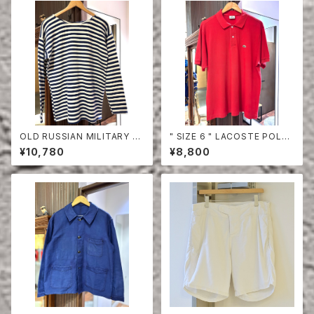
OLD RUSSIAN MILITARY B
" SIZE 6 " LACOSTE POLO
ORDER CUT-SEW
SHIRT RED
¥10,780
¥8,800