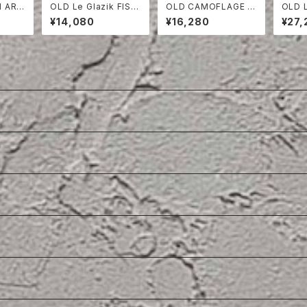
H ARM
OLD Le Glazik FISH
OLD CAMOFLAGE O
OLD 
HORT
ERMAN SMOCK
VER PANTS
COTT
¥14,080
¥16,280
¥27,
CKET