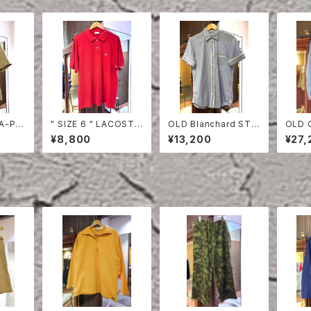
TA-PR
" SIZE 6 " LACOSTE
OLD Blanchard STRI
OLD 
EVE S
POLO SHIRT RED
PE COTTON HALF S
ON S
¥8,800
¥13,200
¥27,
LEEVE SHIRT