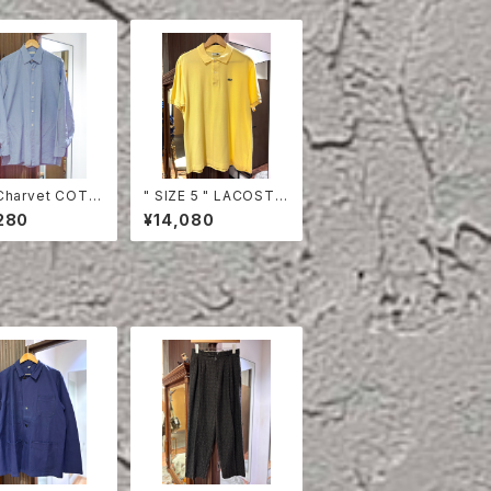
Charvet COTT
" SIZE 5 " LACOSTE
HIRT
POLO SHIRT YELLO
280
¥14,080
W