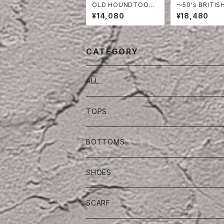
OLD HOUNDTOOT
〜50's BRITIS
H TWO TUCK TROU
Y COTTON S
¥14,080
¥18,480
SERS
S
CATEGORY
ALL
TOPS
BOTTOMS
SHOES
SCARF