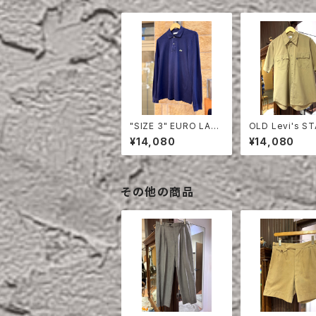
"SIZE 3" EURO LAC
OLD Levi's S
OSTE POLO SHIRT
EST HALF SLE
¥14,080
¥14,080
LONG SLEEVE
HIRT
その他の商品