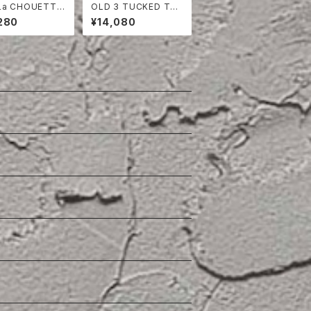
La CHOUETTE
OLD 3 TUCKED TR
ON TWILL JA
OUSERS
280
¥14,080
 DEAD STOCK