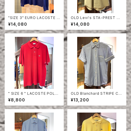
"SIZE 3" EURO LACOSTE P
OLD Levi's STA-PREST HA
OLO SHIRT LONG SLEEVE
LF SLEEVE SHIRT
¥14,080
¥14,080
" SIZE 6 " LACOSTE POLO
OLD Blanchard STRIPE CO
SHIRT RED
TTON HALF SLEEVE SHIRT
¥8,800
¥13,200