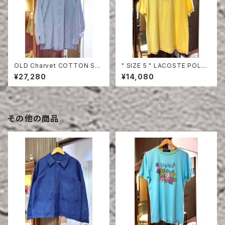
OLD Charvet COTTON SHI
" SIZE 5 " LACOSTE POLO
RT
SHIRT YELLOW
¥27,280
¥14,080
その他の商品