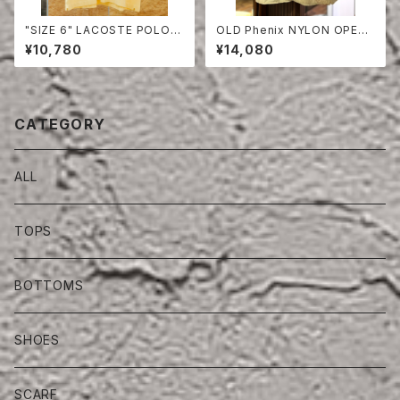
"SIZE 6" LACOSTE POLO S
OLD Phenix NYLON OPEN
HIRT
COLLAR SHIRT
¥10,780
¥14,080
CATEGORY
ALL
TOPS
BOTTOMS
SHOES
SCARF