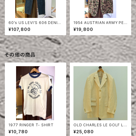
60's US LEVI'S 606 DENIM
1954 AUSTRIAN ARMY PEA
PANTS
DOT CAMO FIERD PANTS
¥107,800
¥19,800
その他の商品
1977 RINGER T- SHIRT
OLD CHARLES LE GOLF LI
NEN HERRINGBONE TAILO
¥10,780
¥25,080
RED JACKET