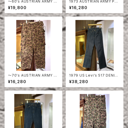
〜60's AUSTRIAN ARMY PE
1973 AUSTRIAN ARMY PEA
A DOT CAMO FIERD PANT
DOT CAMO FIERD PANTS
¥19,800
¥16,280
S
〜70's AUSTRIAN ARMY PE
1979 US Levi's 517 DENIM
A DOT CAMO FIERD PANT
PANTS DEAD STOCK
¥16,280
¥38,280
S