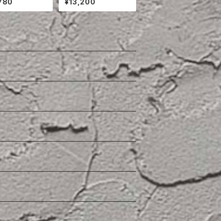
780
¥13,200