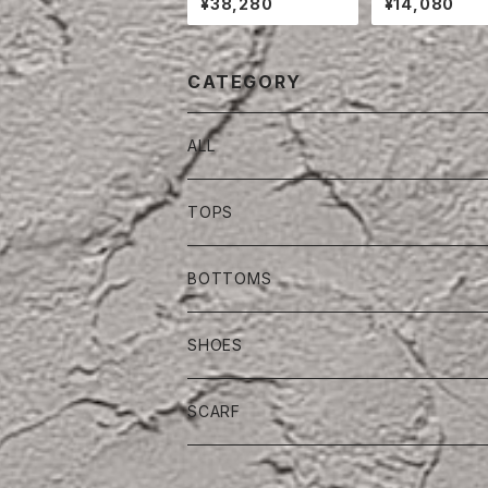
¥38,280
¥14,080
JACKET
SERS
CATEGORY
ALL
TOPS
BOTTOMS
SHOES
SCARF