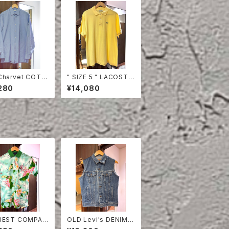
Charvet COTT
" SIZE 5 " LACOSTE
HIRT
POLO SHIRT YELLO
280
¥14,080
W
BEST COMPAN
OLD Levi's DENIM V
Y POLO SHIRT
EST