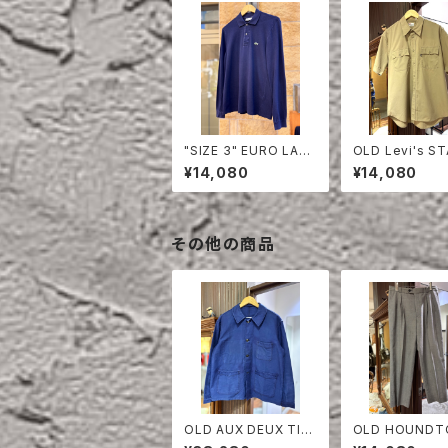
"SIZE 3" EURO LAC
OLD Levi's S
OSTE POLO SHIRT
EST HALF SLE
¥14,080
¥14,080
LONG SLEEVE
HIRT
その他の商品
OLD AUX DEUX TIG
OLD HOUNDT
RE BLUE MOLESKIN
H TWO TUCK