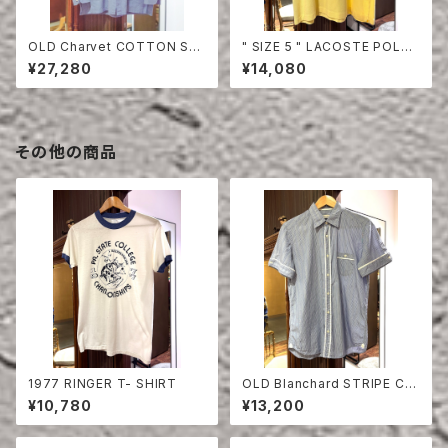
OLD Charvet COTTON SHI
" SIZE 5 " LACOSTE POLO
RT
SHIRT YELLOW
¥27,280
¥14,080
その他の商品
1977 RINGER T- SHIRT
OLD Blanchard STRIPE CO
TTON HALF SLEEVE SHIRT
¥10,780
¥13,200