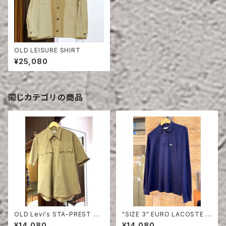
OLD LEISURE SHIRT
¥25,080
同じカテゴリの商品
OLD Levi's STA-PREST HA
"SIZE 3" EURO LACOSTE P
LF SLEEVE SHIRT
OLO SHIRT LONG SLEEVE
¥14,080
¥14,080