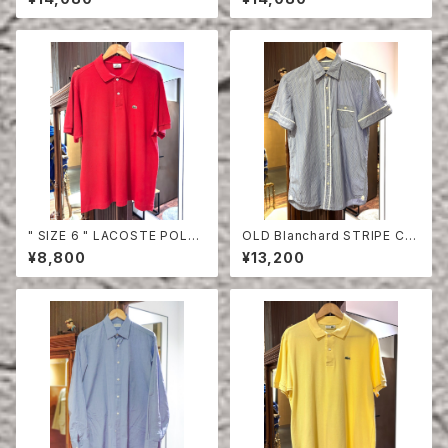
" SIZE 6 " LACOSTE POLO
OLD Blanchard STRIPE CO
SHIRT RED
TTON HALF SLEEVE SHIRT
¥8,800
¥13,200