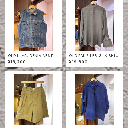
OLD Levi's DENIM VEST
OLD PAL ZILERI SILK SHIR
T
¥13,200
¥19,800