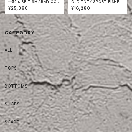
〜50's BRITISH ARMY COT
OLD TNTY SPORT FISHER
TON DRILL SHORTS
MAN SMOCK
¥25,080
¥16,280
CATEGORY
ALL
TOPS
BOTTOMS
SHOES
SCARF