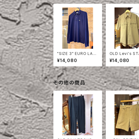
"SIZE 3" EURO LAC
OLD Levi's S
OSTE POLO SHIRT
EST HALF SLE
¥14,080
¥14,080
LONG SLEEVE
HIRT
その他の商品