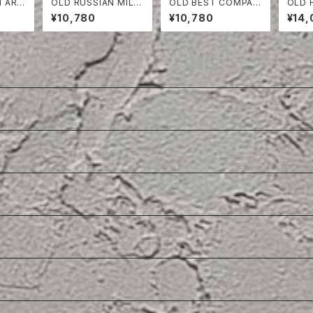
H ARM
OLD RUSSIAN MILIT
OLD BEST COMPAN
OLD
HORT
ARY BORDER CUT-
Y T- SHIRT
H TW
¥10,780
¥10,780
¥14,
SEW
SERS