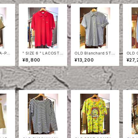
TA-PR
" SIZE 6 " LACOSTE
OLD Blanchard STRI
OLD 
EVE S
POLO SHIRT RED
PE COTTON HALF S
ON S
¥8,800
¥13,200
¥27,
LEEVE SHIRT