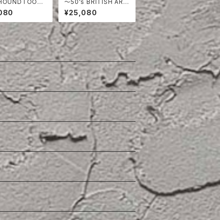
 HOUNDTOOT
〜50's BRITISH ARM
O TUCK TROU
Y COTTON DRILL S
080
¥25,080
HORTS