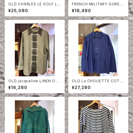
OLD CHARLES LE GOLF LI
FRENCH MILITARY GORET
NEN HERRINGBONE TAILO
EX PANTS
¥25,080
¥18,480
RED JACKET
OLD jacqueline LINEN DO
OLD La CHOUETTE COTT
UBLE BREASTED SHIRT
ON TWILL JACKET DEAD S
¥16,280
¥27,280
TOCK