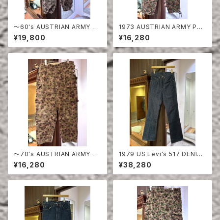
〜60's AUSTRIAN ARMY PE
1973 AUSTRIAN ARMY PEA
A DOT CAMO FIERD PANT
DOT CAMO FIERD PANTS
¥19,800
¥16,280
S
〜70's AUSTRIAN ARMY PE
1979 US Levi's 517 DENIM
A DOT CAMO FIERD PANT
PANTS DEAD STOCK
¥16,280
¥38,280
S