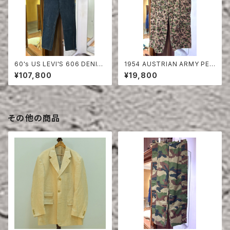
60's US LEVI'S 606 DENIM
1954 AUSTRIAN ARMY PEA
PANTS
DOT CAMO FIERD PANTS
¥107,800
¥19,800
その他の商品