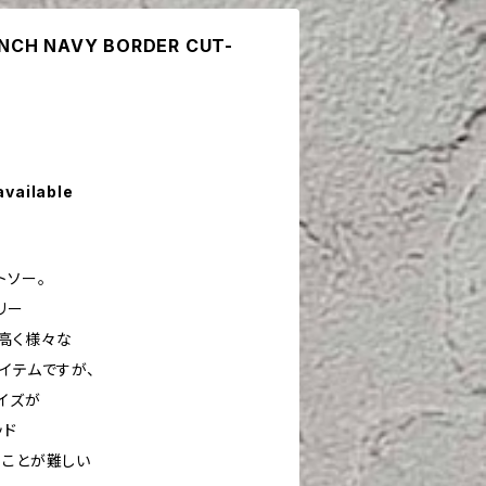
RENCH NAVY BORDER CUT-
available
トソー。
リー
高く様々な
イテムですが、
イズが
ッド
すことが難しい