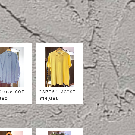
Charvet COTT
" SIZE 5 " LACOSTE
HIRT
POLO SHIRT YELLO
280
¥14,080
W