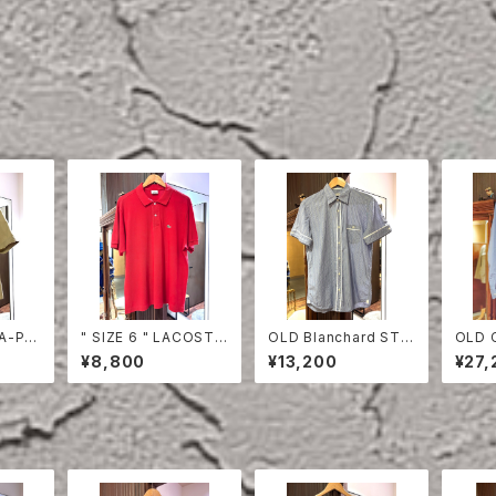
TA-PR
" SIZE 6 " LACOSTE
OLD Blanchard STRI
OLD 
EVE S
POLO SHIRT RED
PE COTTON HALF S
ON S
¥8,800
¥13,200
¥27,
LEEVE SHIRT