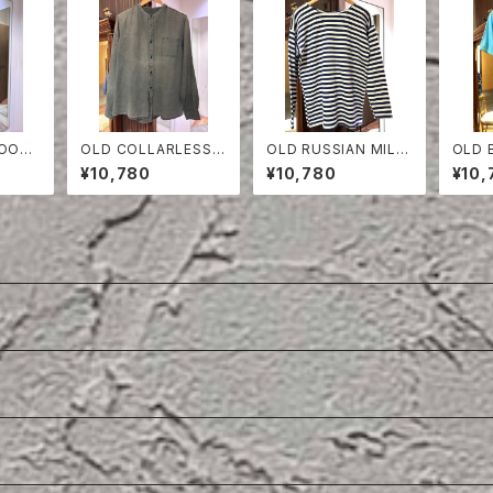
OOT
OLD COLLARLESS S
OLD RUSSIAN MILIT
OLD 
 TROU
HIRT
ARY BORDER CUT-
Y T- 
¥10,780
¥10,780
¥10,
SEW