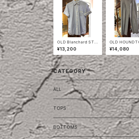
OLD Blanchard STRI
OLD HOUNDT
PE COTTON HALF S
H TWO TUCK
¥13,200
¥14,080
LEEVE SHIRT
SERS
CATEGORY
ALL
TOPS
BOTTOMS