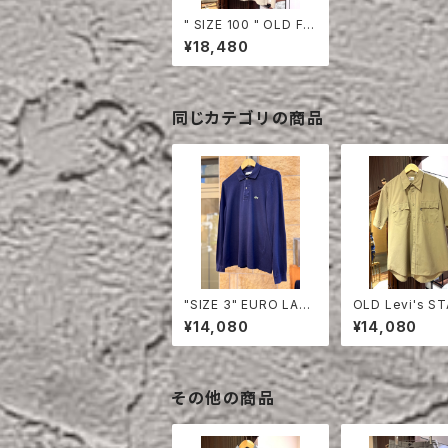
" SIZE 100 " OLD FR
ENCH NAVY BORDE
¥18,480
R CUT-SEW
同じカテゴリの商品
"SIZE 3" EURO LAC
OLD Levi's S
OSTE POLO SHIRT
EST HALF SLE
¥14,080
¥14,080
LONG SLEEVE
HIRT
その他の商品