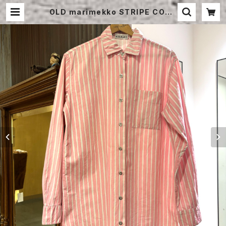
OLD marimekko STRIPE COTT
ON SHIRT | STRAYSHEEP ONL
INE