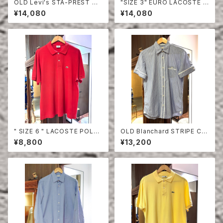
OLD Levi's STA-PREST HA
"SIZE 3" EURO LACOSTE P
LF SLEEVE SHIRT
OLO SHIRT LONG SLEEVE
¥14,080
¥14,080
" SIZE 6 " LACOSTE POLO
OLD Blanchard STRIPE CO
SHIRT RED
TTON HALF SLEEVE SHIRT
¥8,800
¥13,200