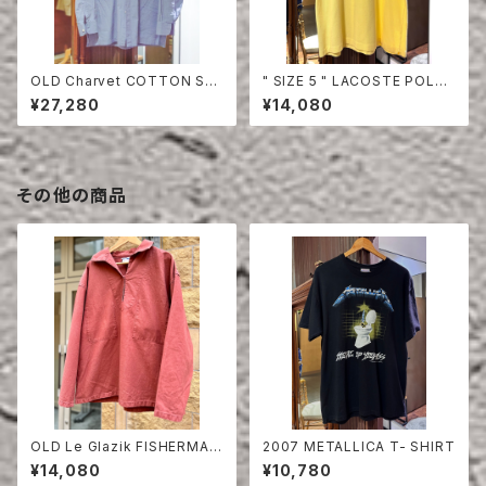
OLD Charvet COTTON SHI
" SIZE 5 " LACOSTE POLO
RT
SHIRT YELLOW
¥27,280
¥14,080
その他の商品
OLD Le Glazik FISHERMAN
2007 METALLICA T- SHIRT
SMOCK ONE WASH
¥14,080
¥10,780