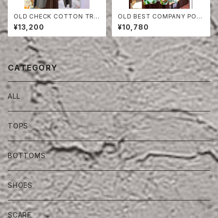
OLD CHECK COTTON TRO
OLD BEST COMPANY POL
USERS
O SHIRT
¥13,200
¥10,780
CATEGORY
ALL
TOPS
BOTTOMS
SHOES
SCARF