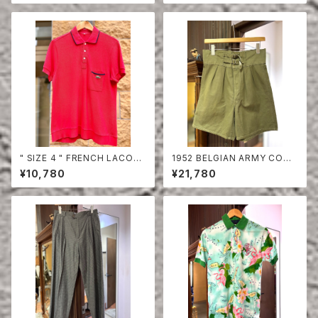
" SIZE 4 " FRENCH LACOS
1952 BELGIAN ARMY COTT
TE POLO SHIRT HALF SLE
ON SHORTS
¥10,780
¥21,780
EVE