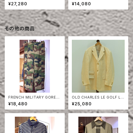
RT
SHIRT YELLOW
¥27,280
¥14,080
その他の商品
FRENCH MILITARY GORET
OLD CHARLES LE GOLF LI
EX PANTS
NEN HERRINGBONE TAILO
¥18,480
¥25,080
RED JACKET