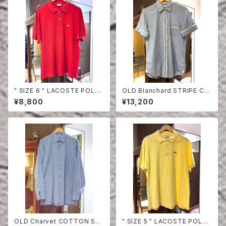
" SIZE 6 " LACOSTE POLO
OLD Blanchard STRIPE CO
SHIRT RED
TTON HALF SLEEVE SHIRT
¥8,800
¥13,200
OLD Charvet COTTON SHI
" SIZE 5 " LACOSTE POLO