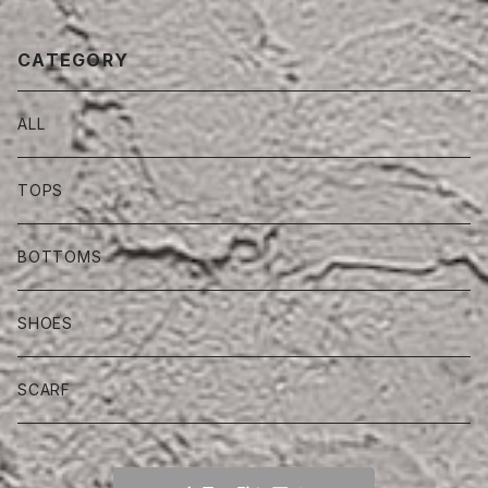
CATEGORY
ALL
TOPS
BOTTOMS
SHOES
SCARF