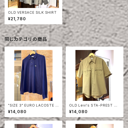
OLD VERSACE SILK SHIRT
¥21,780
同じカテゴリの商品
"SIZE 3" EURO LACOSTE P
OLD Levi's STA-PREST HA
OLO SHIRT LONG SLEEVE
LF SLEEVE SHIRT
¥14,080
¥14,080