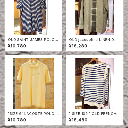
OLD SAINT JAMES POLO S
OLD jacqueline LINEN DO
HIRT
UBLE BREASTED SHIRT
¥10,780
¥16,280
"SIZE 6" LACOSTE POLO S
" SIZE 100 " OLD FRENCH
HIRT
NAVY BORDER CUT-SEW
¥10,780
¥18,480