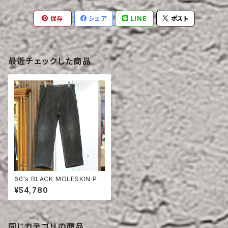
保存
シェア
LINE
ポスト
最近チェックした商品
60's BLACK MOLESKIN PA
NTS
¥54,780
同じカテゴリの商品