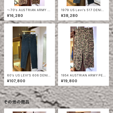
〜70's AUSTRIAN ARMY PE
1979 US Levi's 517 DENIM
A DOT CAMO FIERD PANT
PANTS DEAD STOCK
¥16,280
¥38,280
S
60's US LEVI'S 606 DENIM
1954 AUSTRIAN ARMY PEA
PANTS
DOT CAMO FIERD PANTS
¥107,800
¥19,800
その他の商品