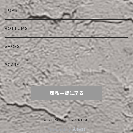
TOPS
BOTTOMS
SHOES
SCARF
商品一覧に戻る
© STRAYSHEEP ONLINE
Powered by