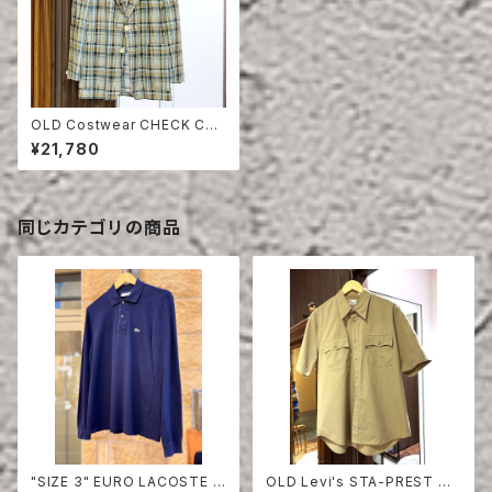
OLD Costwear CHECK CO
TTON TAILORED JACKET
¥21,780
同じカテゴリの商品
"SIZE 3" EURO LACOSTE P
OLD Levi's STA-PREST HA