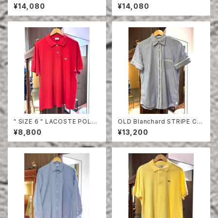
OLO SHIRT LONG SLEEVE
LF SLEEVE SHIRT
¥14,080
¥14,080
" SIZE 6 " LACOSTE POLO
OLD Blanchard STRIPE CO
SHIRT RED
TTON HALF SLEEVE SHIRT
¥8,800
¥13,200