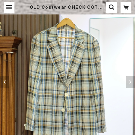
OLD Costwear CHECK COTTO
N TAILORED JACKET | STRAY
SHEEP ONLINE