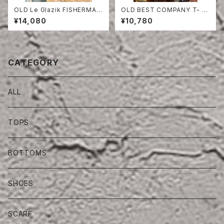
OLD Le Glazik FISHERMAN
OLD BEST COMPANY T- S
SMOCK ONE WASH
HIRT
¥14,080
¥10,780
CATEGORY
ALL
TOPS
BOTTOMS
SHOES
SCARF