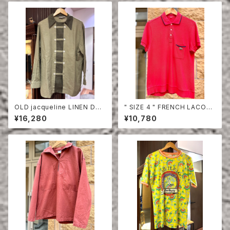
OLD jacqueline LINEN DO
" SIZE 4 " FRENCH LACOS
UBLE BREASTED SHIRT
TE POLO SHIRT HALF SLE
¥16,280
¥10,780
EVE