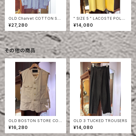
OLD Charvet COTTON SHI
" SIZE 5 " LACOSTE POLO
RT
SHIRT YELLOW
¥27,280
¥14,080
その他の商品
OLD BOSTON STORE COT
OLD 3 TUCKED TROUSERS
TON×POLY VEST
¥16,280
¥14,080