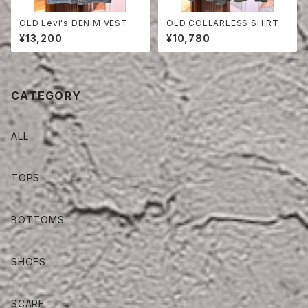
OLD Levi's DENIM VEST
OLD COLLARLESS SHIRT
¥13,200
¥10,780
CATEGORY
ALL
TOPS
BOTTOMS
SHOES
SCARF