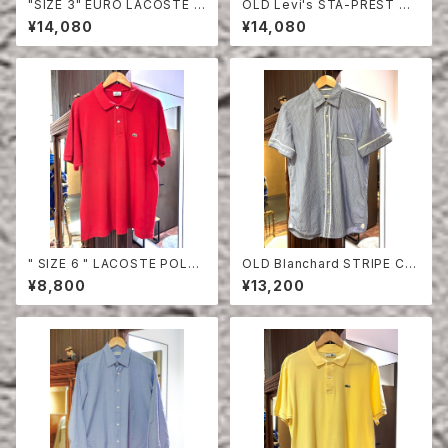
"SIZE 3" EURO LACOSTE P
OLD Levi's STA-PREST HA
OLO SHIRT LONG SLEEVE
LF SLEEVE SHIRT
¥14,080
¥14,080
" SIZE 6 " LACOSTE POLO
OLD Blanchard STRIPE CO
SHIRT RED
TTON HALF SLEEVE SHIRT
¥8,800
¥13,200