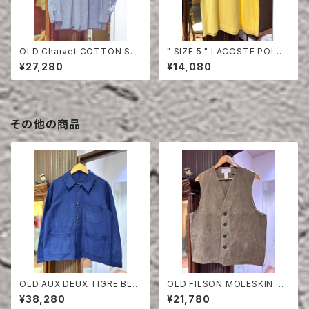
OLD Charvet COTTON SHI
" SIZE 5 " LACOSTE POLO
RT
SHIRT YELLOW
¥27,280
¥14,080
その他の商品
OLD AUX DEUX TIGRE BLU
OLD FILSON MOLESKIN VE
E MOLESKIN JACKET
ST
¥38,280
¥21,780