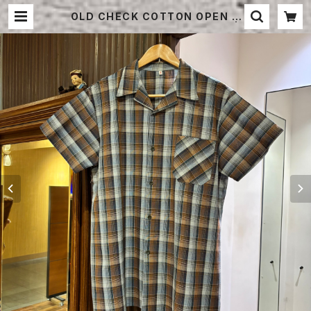
OLD CHECK COTTON OPEN C
OLLAR SHIRT DEAD STOCK |
STRAYSHEEP ONLINE