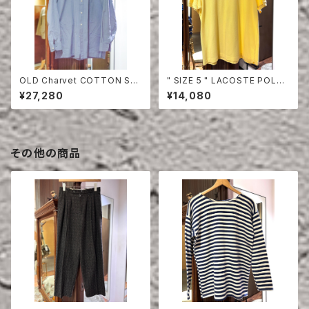
OLD Charvet COTTON SHI
" SIZE 5 " LACOSTE POLO
RT
SHIRT YELLOW
¥27,280
¥14,080
その他の商品