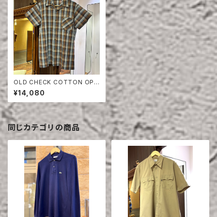
OLD CHECK COTTON OPE
N COLLAR SHIRT DEAD ST
¥14,080
OCK
同じカテゴリの商品