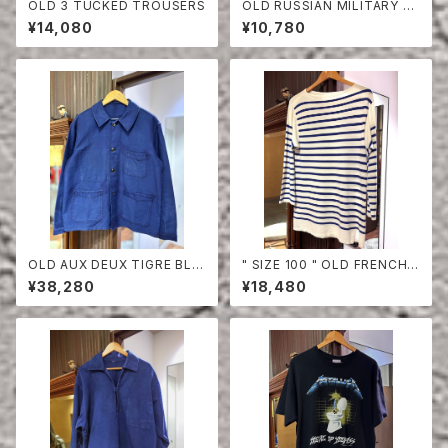
OLD 3 TUCKED TROUSERS
OLD RUSSIAN MILITARY B
ORDER CUT-SEW
¥14,080
¥10,780
OLD AUX DEUX TIGRE BLU
" SIZE 100 " OLD FRENCH
E MOLESKIN JACKET
NAVY BORDER CUT-SEW
¥38,280
¥18,480