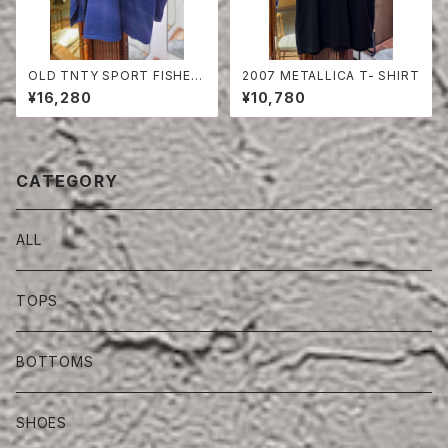
OLD TNTY SPORT FISHER
2007 METALLICA T- SHIRT
MAN SMOCK
¥16,280
¥10,780
CATEGORY
ALL
TOPS
BOTTOMS
SHOES