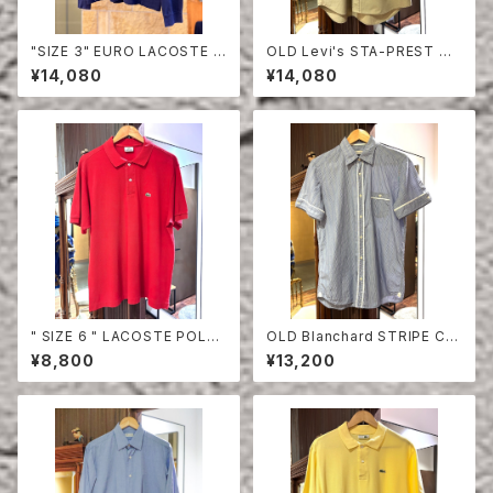
"SIZE 3" EURO LACOSTE P
OLD Levi's STA-PREST HA
OLO SHIRT LONG SLEEVE
LF SLEEVE SHIRT
¥14,080
¥14,080
" SIZE 6 " LACOSTE POLO
OLD Blanchard STRIPE CO
SHIRT RED
TTON HALF SLEEVE SHIRT
¥8,800
¥13,200