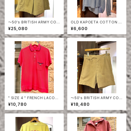
〜50's BRITISH ARMY COT
OLD KAPOETA COTTON P
TON DRILL SHORTS
ULLOVER SHIRT
¥25,080
¥6,600
" SIZE 4 " FRENCH LACOS
〜50's BRITISH ARMY COT
TE POLO SHIRT HALF SLE
TON SHORTS
¥10,780
¥18,480
EVE