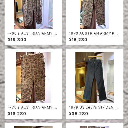
〜60's AUSTRIAN ARMY PE
1973 AUSTRIAN ARMY PEA
A DOT CAMO FIERD PANT
DOT CAMO FIERD PANTS
¥19,800
¥16,280
S
〜70's AUSTRIAN ARMY PE
1979 US Levi's 517 DENIM
A DOT CAMO FIERD PANT
PANTS DEAD STOCK
¥16,280
¥38,280
S