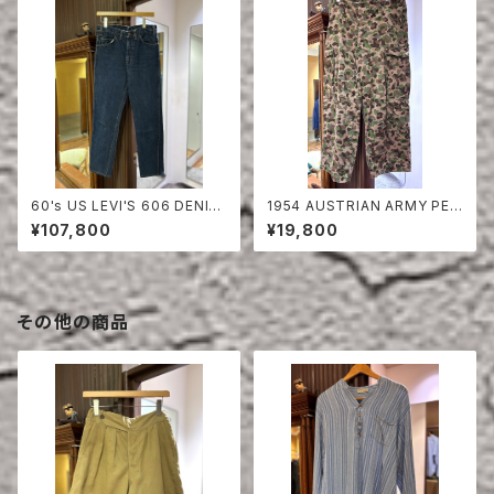
60's US LEVI'S 606 DENIM
1954 AUSTRIAN ARMY PEA
PANTS
DOT CAMO FIERD PANTS
¥107,800
¥19,800
その他の商品