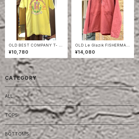
OLD BEST COMPANY T- S
OLD Le Glazik FISHERMAN
HIRT
SMOCK ONE WASH
¥10,780
¥14,080
CATEGORY
ALL
TOPS
BOTTOMS