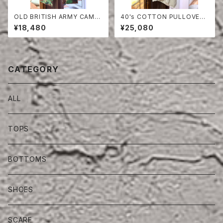
OLD BRITISH ARMY CAMO
40's COTTON PULLOVER
UFLAGE TROUSERS
SHIRT
¥18,480
¥25,080
CATEGORY
ALL
TOPS
BOTTOMS
SHOES
SCARF