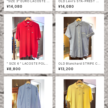
"SIZE 3" EURO LACOSTE P
OLD Levi's STA-PREST HA
OLO SHIRT LONG SLEEVE
LF SLEEVE SHIRT
¥14,080
¥14,080
" SIZE 6 " LACOSTE POLO
OLD Blanchard STRIPE CO
SHIRT RED
TTON HALF SLEEVE SHIRT
¥8,800
¥13,200