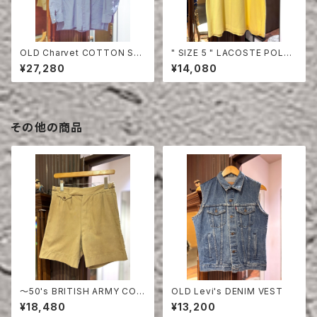
OLD Charvet COTTON SHI
" SIZE 5 " LACOSTE POLO
RT
SHIRT YELLOW
¥27,280
¥14,080
その他の商品
〜50's BRITISH ARMY COT
OLD Levi's DENIM VEST
TON SHORTS
¥18,480
¥13,200