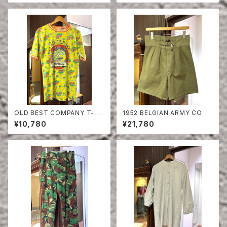
OLD BEST COMPANY T- S
1952 BELGIAN ARMY COTT
HIRT
ON SHORTS
¥10,780
¥21,780