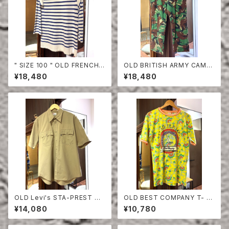
" SIZE 100 " OLD FRENCH
OLD BRITISH ARMY CAMO
NAVY BORDER CUT-SEW
UFLAGE TROUSERS
¥18,480
¥18,480
OLD Levi's STA-PREST HA
OLD BEST COMPANY T- S
LF SLEEVE SHIRT
HIRT
¥14,080
¥10,780