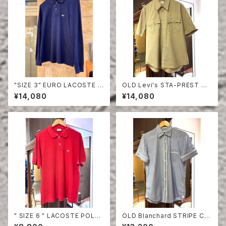
"SIZE 3" EURO LACOSTE P
OLD Levi's STA-PREST HA
OLO SHIRT LONG SLEEVE
LF SLEEVE SHIRT
¥14,080
¥14,080
" SIZE 6 " LACOSTE POLO
OLD Blanchard STRIPE CO
SHIRT RED
TTON HALF SLEEVE SHIRT