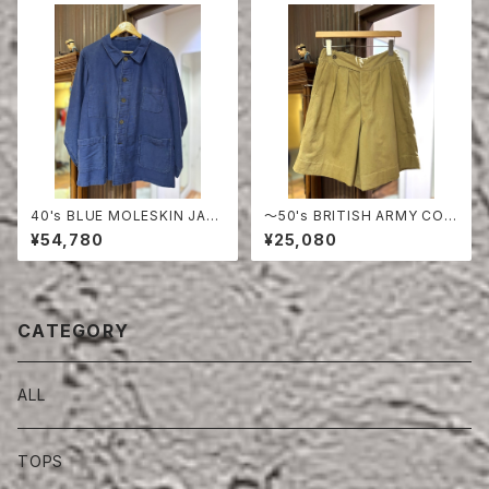
40's BLUE MOLESKIN JAC
〜50's BRITISH ARMY COT
KET
TON DRILL SHORTS
¥54,780
¥25,080
CATEGORY
ALL
TOPS