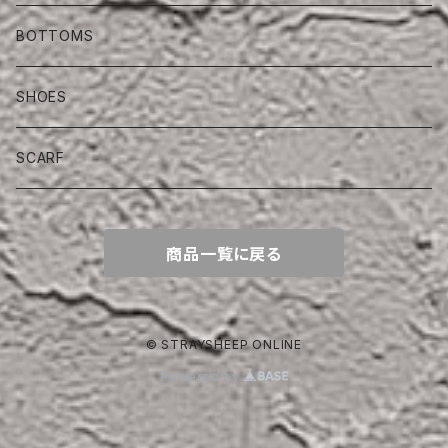
BOTTOMS
SHOES
SCARF
商品一覧に戻る
© STRAYSHEEP ONLINE
Powered by