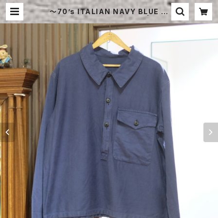
〜70’s ITALIAN NAVY BLUE LI
GHT MOLESKIN SMOCK | STR
AYSHEEP ONLINE