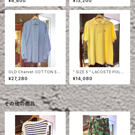
¥8,800
¥13,200
OLD Charvet COTTON SHI
" SIZE 5 " LACOSTE POLO
RT
SHIRT YELLOW
¥27,280
¥14,080
その他の商品