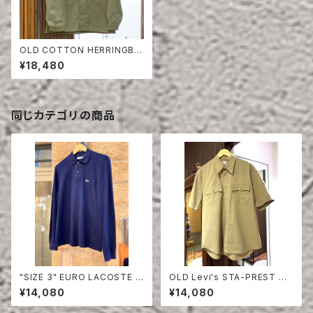
OLD COTTON HERRINGBO
NE JACKET
¥18,480
同じカテゴリの商品
"SIZE 3" EURO LACOSTE P
OLD Levi's STA-PREST HA
OLO SHIRT LONG SLEEVE
LF SLEEVE SHIRT
¥14,080
¥14,080