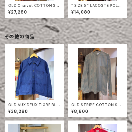
OLD Charvet COTTON SHI
" SIZE 5 " LACOSTE POLO
RT
SHIRT YELLOW
¥27,280
¥14,080
その他の商品
OLD AUX DEUX TIGRE BLU
OLD STRIPE COTTON SHI
E MOLESKIN JACKET
RT
¥38,280
¥8,800