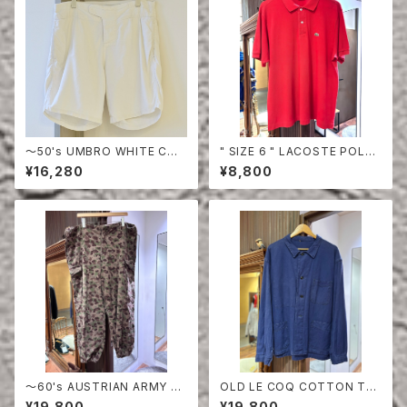
〜50's UMBRO WHITE COT
" SIZE 6 " LACOSTE POLO
TON SHORTS
SHIRT RED
¥16,280
¥8,800
〜60's AUSTRIAN ARMY PE
OLD LE COQ COTTON TWI
A DOT CAMO FIERD PANT
LL JACKET
¥19,800
¥19,800