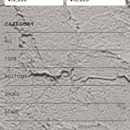
S
CATEGORY
ALL
TOPS
BOTTOMS
SHOES
SCARF