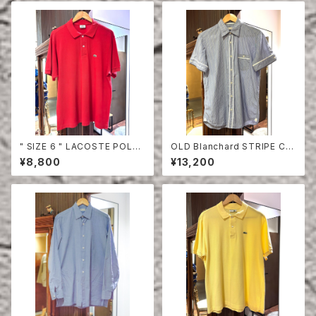
" SIZE 6 " LACOSTE POLO
OLD Blanchard STRIPE CO
SHIRT RED
TTON HALF SLEEVE SHIRT
¥8,800
¥13,200