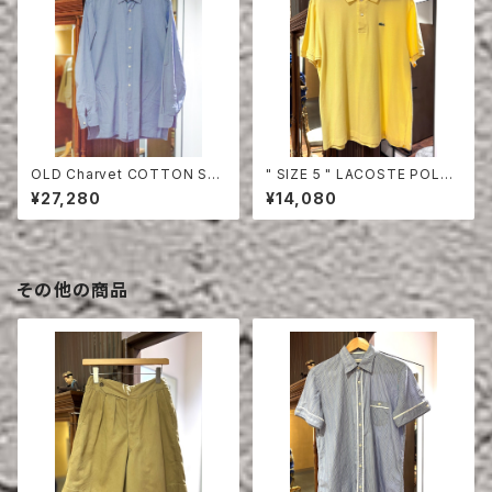
OLD Charvet COTTON SHI
" SIZE 5 " LACOSTE POLO
RT
SHIRT YELLOW
¥27,280
¥14,080
その他の商品