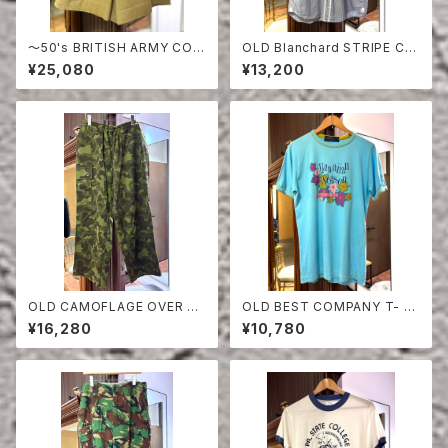
〜50's BRITISH ARMY COT
OLD Blanchard STRIPE CO
TON DRILL SHORTS
TTON HALF SLEEVE SHIRT
¥25,080
¥13,200
OLD CAMOFLAGE OVER PA
OLD BEST COMPANY T- S
NTS
HIRT
¥16,280
¥10,780