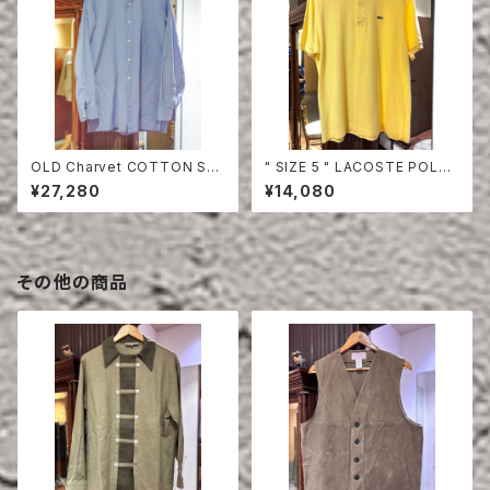
OLD Charvet COTTON SHI
" SIZE 5 " LACOSTE POLO
RT
SHIRT YELLOW
¥27,280
¥14,080
その他の商品