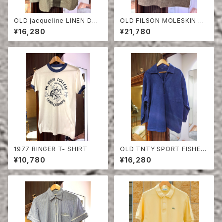
OLD jacqueline LINEN DO
OLD FILSON MOLESKIN VE
UBLE BREASTED SHIRT
ST
¥16,280
¥21,780
1977 RINGER T- SHIRT
OLD TNTY SPORT FISHER
MAN SMOCK
¥10,780
¥16,280