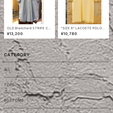
OLD Blanchard STRIPE CO
"SIZE 6" LACOSTE POLO S
TTON HALF SLEEVE SHIRT
HIRT
¥13,200
¥10,780
CATEGORY
ALL
TOPS
BOTTOMS