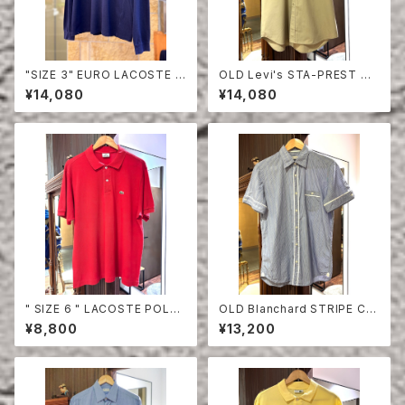
"SIZE 3" EURO LACOSTE P
OLD Levi's STA-PREST HA
OLO SHIRT LONG SLEEVE
LF SLEEVE SHIRT
¥14,080
¥14,080
" SIZE 6 " LACOSTE POLO
OLD Blanchard STRIPE CO
SHIRT RED
TTON HALF SLEEVE SHIRT
¥8,800
¥13,200