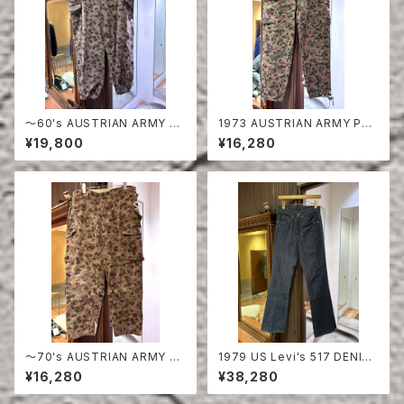
〜60's AUSTRIAN ARMY PE
1973 AUSTRIAN ARMY PEA
A DOT CAMO FIERD PANT
DOT CAMO FIERD PANTS
¥19,800
¥16,280
S
〜70's AUSTRIAN ARMY PE
1979 US Levi's 517 DENIM
A DOT CAMO FIERD PANT
PANTS DEAD STOCK
¥16,280
¥38,280
S