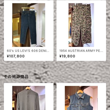
60's US LEVI'S 606 DENIM
1954 AUSTRIAN ARMY PEA
PANTS
DOT CAMO FIERD PANTS
¥107,800
¥19,800
その他の商品