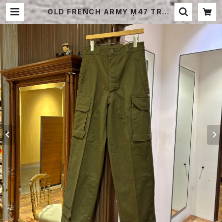
OLD FRENCH ARMY M47 TROU
SERS DEAD STOCK | STRAYS
HEEP ONLINE