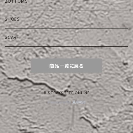
BOTTOMS
SHOES
SCARF
商品一覧に戻る
© STRAYSHEEP ONLINE
Powered by