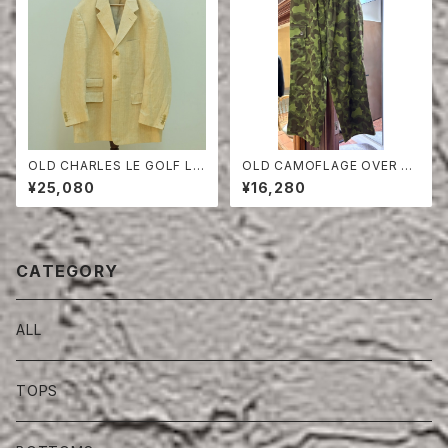
OLD CHARLES LE GOLF LI
OLD CAMOFLAGE OVER PA
NEN HERRINGBONE TAILO
NTS
¥25,080
¥16,280
RED JACKET
CATEGORY
ALL
TOPS