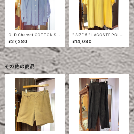
OLD Charvet COTTON SHI
" SIZE 5 " LACOSTE POLO
RT
SHIRT YELLOW
¥27,280
¥14,080
その他の商品