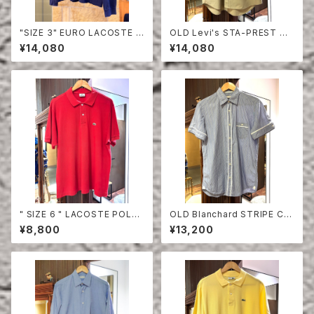
"SIZE 3" EURO LACOSTE P
OLD Levi's STA-PREST HA
OLO SHIRT LONG SLEEVE
LF SLEEVE SHIRT
¥14,080
¥14,080
" SIZE 6 " LACOSTE POLO
OLD Blanchard STRIPE CO
SHIRT RED
TTON HALF SLEEVE SHIRT
¥8,800
¥13,200