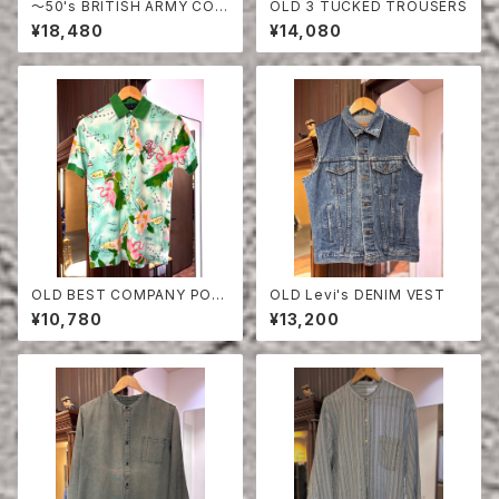
〜50's BRITISH ARMY COT
OLD 3 TUCKED TROUSERS
TON SHORTS
¥18,480
¥14,080
OLD BEST COMPANY POL
OLD Levi's DENIM VEST
O SHIRT
¥10,780
¥13,200