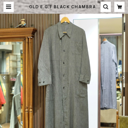
OLD E.G.F BLACK CHAMBRAY
COAT DEAD STOCK | STRAYS
HEEP ONLINE