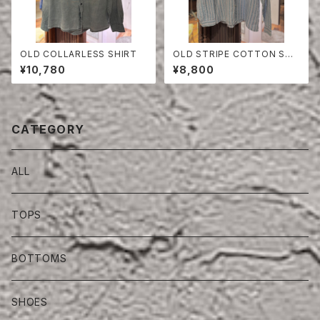
OLD COLLARLESS SHIRT
OLD STRIPE COTTON SHI
RT
¥10,780
¥8,800
CATEGORY
ALL
TOPS
BOTTOMS
SHOES