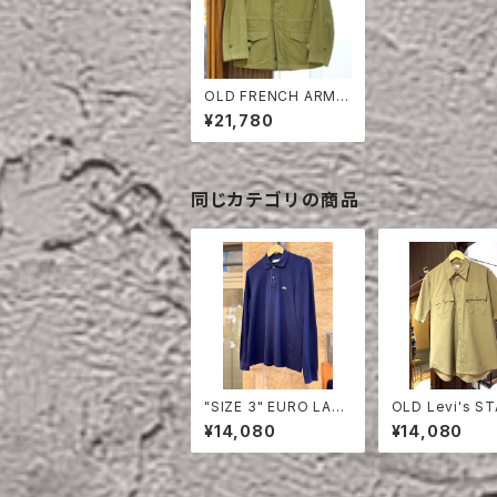
OLD FRENCH ARMY
M47 JACKET EARLY
¥21,780
TYPE ONE WASH
同じカテゴリの商品
"SIZE 3" EURO LAC
OLD Levi's S
OSTE POLO SHIRT
EST HALF SLE
¥14,080
¥14,080
LONG SLEEVE
HIRT