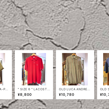
TA-PR
" SIZE 6 " LACOSTE
OLD LUCA ANDREA
OLD S
EVE S
POLO SHIRT RED
STRIPE COTTON H
F SLE
¥8,800
¥10,780
¥10,
ALF SLEEVE SHIRT
HIRT