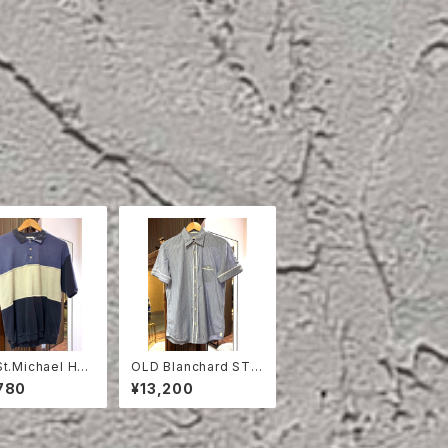
t.Michael HAL
OLD Blanchard STRI
EVE SWEAT S
PE COTTON HALF S
780
¥13,200
LEEVE SHIRT