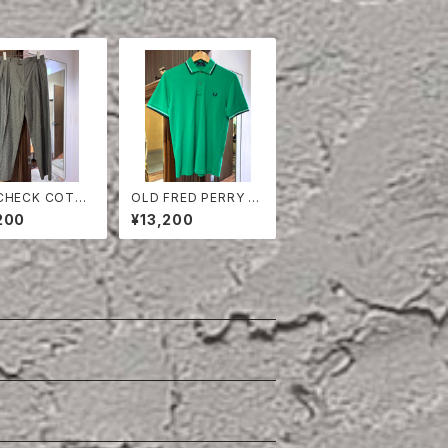
CHECK COTT
OLD FRED PERRY P
ROUSERS
OLO SHIRT
200
¥13,200