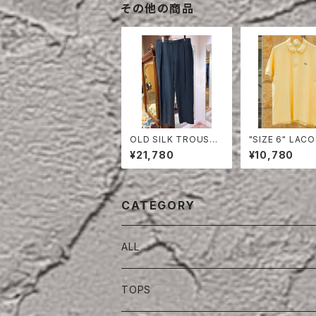
その他の商品
OLD SILK TROUSER
"SIZE 6" LAC
S
POLO SHIRT
¥21,780
¥10,780
CATEGORY
ALL
TOPS