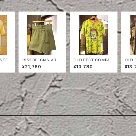
OSTE
1952 BELGIAN ARMY
OLD BEST COMPAN
OLD 
COTTON SHORTS
Y T- SHIRT
ON T
¥21,780
¥10,780
¥13,