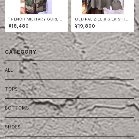
FRENCH MILITARY GORET
OLD PAL ZILERI SILK SHIR
EX PANTS
T
¥18,480
¥19,800
CATEGORY
ALL
TOPS
BOTTOMS
SHOES