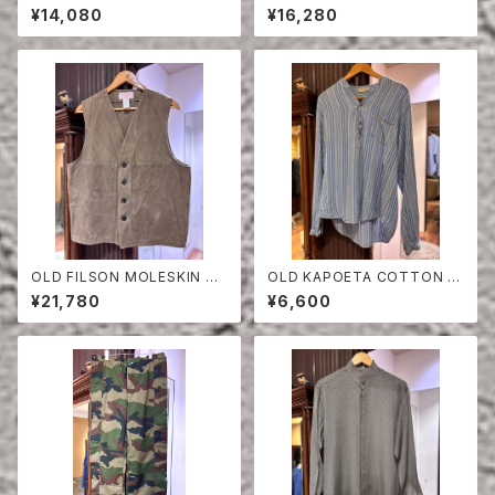
LOVER SHIRT
TON×POLY VEST
¥14,080
¥16,280
OLD FILSON MOLESKIN VE
OLD KAPOETA COTTON P
ST
ULLOVER SHIRT
¥21,780
¥6,600