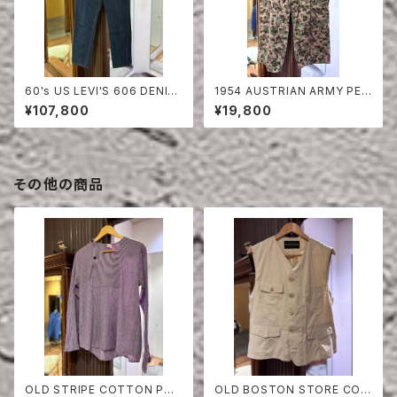
60's US LEVI'S 606 DENIM
1954 AUSTRIAN ARMY PEA
PANTS
DOT CAMO FIERD PANTS
¥107,800
¥19,800
その他の商品
OLD STRIPE COTTON PUL
OLD BOSTON STORE COT