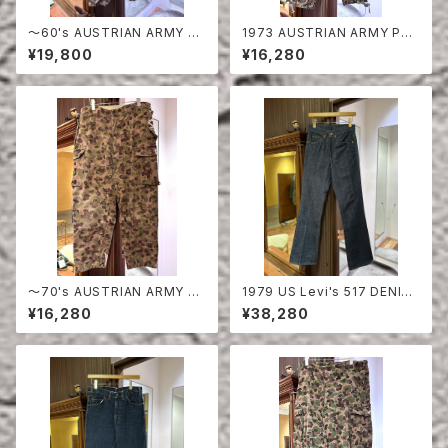
〜60's AUSTRIAN ARMY PE
1973 AUSTRIAN ARMY PEA
A DOT CAMO FIERD PANT
DOT CAMO FIERD PANTS
¥19,800
¥16,280
S
〜70's AUSTRIAN ARMY PE
1979 US Levi's 517 DENIM
A DOT CAMO FIERD PANT
PANTS DEAD STOCK
¥16,280
¥38,280
S