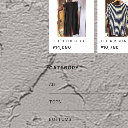
OLD 3 TUCKED TR
OLD RUSSIAN 
OUSERS
ARY BORDER 
¥14,080
¥10,780
SEW
CATEGORY
ALL
TOPS
BOTTOMS