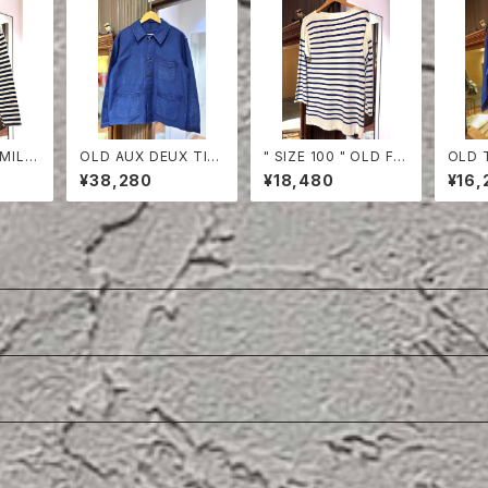
MILIT
OLD AUX DEUX TIG
" SIZE 100 " OLD FR
OLD 
CUT-
RE BLUE MOLESKIN
ENCH NAVY BORDE
FISH
¥38,280
¥18,480
¥16,
JACKET
R CUT-SEW