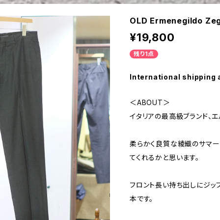
OLD Ermenegildo Ze
¥19,800
残り1点
International shipping 
＜ABOUT＞
イタリアの最高級ブランド、エ
柔らかく良質な綾織のサマー
てくれるかと思います。
フロント長い持ち出しにジッ
本です。