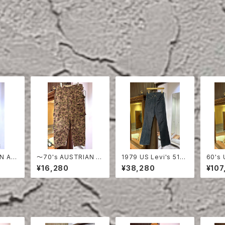
N AR
〜70's AUSTRIAN A
1979 US Levi's 517
60's 
CAMO
RMY PEA DOT CAM
DENIM PANTS DEAD
DENI
¥16,280
¥38,280
¥107
O FIERD PANTS
STOCK