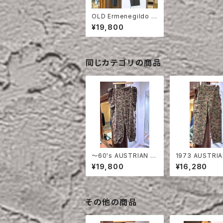
OLD Ermenegildo Z
egna SLACKS
¥19,800
同じカテゴリの商品
〜60's AUSTRIAN A
1973 AUSTRIA
RMY PEA DOT CAM
MY PEA DOT 
¥19,800
¥16,280
O FIERD PANTS
FIERD PANTS
その他の商品