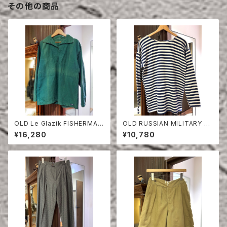
その他の商品
OLD Le Glazik FISHERMAN
OLD RUSSIAN MILITARY B
SMOCK
ORDER CUT-SEW
¥16,280
¥10,780