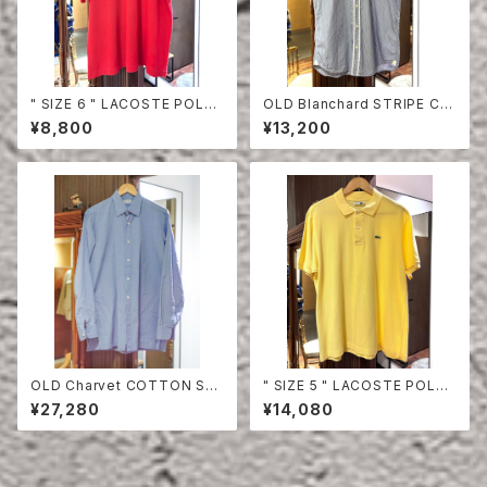
" SIZE 6 " LACOSTE POLO
OLD Blanchard STRIPE CO
SHIRT RED
TTON HALF SLEEVE SHIRT
¥8,800
¥13,200
OLD Charvet COTTON SHI
" SIZE 5 " LACOSTE POLO
RT
SHIRT YELLOW
¥27,280
¥14,080