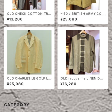
OLD CHECK COTTON TRO
〜50's BRITISH ARMY COT
USERS
TON DRILL SHORTS
¥13,200
¥25,080
OLD CHARLES LE GOLF LI
OLD jacqueline LINEN DO
NEN HERRINGBONE TAILO
UBLE BREASTED SHIRT
¥25,080
¥16,280
RED JACKET
CATEGORY