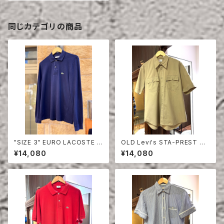
同じカテゴリの商品
"SIZE 3" EURO LACOSTE P
OLD Levi's STA-PREST HA
OLO SHIRT LONG SLEEVE
LF SLEEVE SHIRT
¥14,080
¥14,080