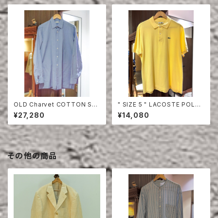
OLD Charvet COTTON SHI
" SIZE 5 " LACOSTE POLO
RT
SHIRT YELLOW
¥27,280
¥14,080
その他の商品