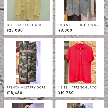
OLD CHARLES LE GOLF LI
OLD STRIPE COTTON SHI
NEN HERRINGBONE TAILO
RT
¥25,080
¥8,800
RED JACKET
FRENCH MILITARY GORET
" SIZE 4 " FRENCH LACOS
EX PANTS
TE POLO SHIRT HALF SLE
¥18,480
¥10,780
EVE