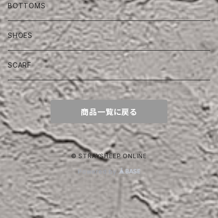
BOTTOMS
SHOES
SCARF
商品一覧に戻る
© STRAYSHEEP ONLINE
Powered by