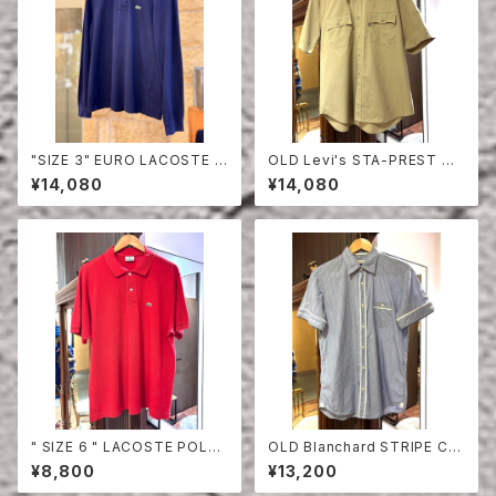
"SIZE 3" EURO LACOSTE P
OLD Levi's STA-PREST HA
OLO SHIRT LONG SLEEVE
LF SLEEVE SHIRT
¥14,080
¥14,080
" SIZE 6 " LACOSTE POLO
OLD Blanchard STRIPE CO
SHIRT RED
TTON HALF SLEEVE SHIRT
¥8,800
¥13,200