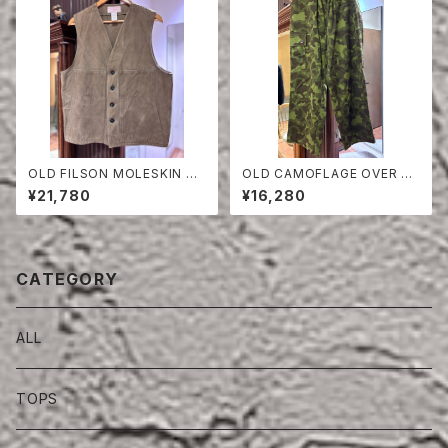
OLD FILSON MOLESKIN VE
OLD CAMOFLAGE OVER PA
ST
NTS
¥21,780
¥16,280
CATEGORY
ALL
TOPS