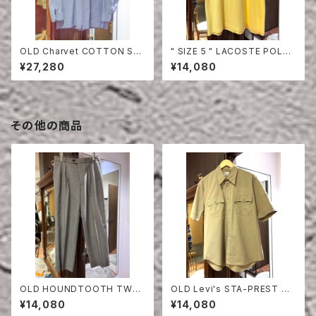
OLD Charvet COTTON SHI
" SIZE 5 " LACOSTE POLO
RT
SHIRT YELLOW
¥27,280
¥14,080
その他の商品
OLD HOUNDTOOTH TWO
OLD Levi's STA-PREST HA
TUCK TROUSERS
LF SLEEVE SHIRT
¥14,080
¥14,080