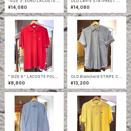
"SIZE 3" EURO LACOSTE P
OLD Levi's STA-PREST HA
OLO SHIRT LONG SLEEVE
LF SLEEVE SHIRT
¥14,080
¥14,080
" SIZE 6 " LACOSTE POLO
OLD Blanchard STRIPE CO
SHIRT RED
TTON HALF SLEEVE SHIRT
¥8,800
¥13,200