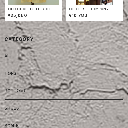
OLD CHARLES LE GOLF LI
OLD BEST COMPANY T- S
NEN HERRINGBONE TAILO
HIRT
¥25,080
¥10,780
RED JACKET
CATEGORY
ALL
TOPS
BOTTOMS
SHOES
SCARF