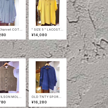
Charvet COTT
" SIZE 5 " LACOSTE
HIRT
POLO SHIRT YELLO
280
¥14,080
W
FILSON MOLES
OLD TNTY SPORT
VEST
FISHERMAN SMOCK
780
¥16,280