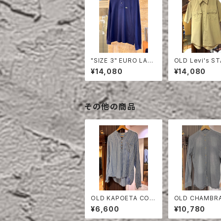
"SIZE 3" EURO LAC
OLD Levi's S
OSTE POLO SHIRT
EST HALF SLE
¥14,080
¥14,080
LONG SLEEVE
HIRT
その他の商品
OLD KAPOETA COT
OLD CHAMBR
TON PULLOVER SHI
LLARESS SHI
¥6,600
¥10,780
RT