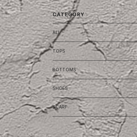
CATEGORY
ALL
TOPS
BOTTOMS
SHOES
SCARF