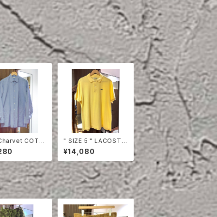
Charvet COTT
" SIZE 5 " LACOSTE
HIRT
POLO SHIRT YELLO
280
¥14,080
W