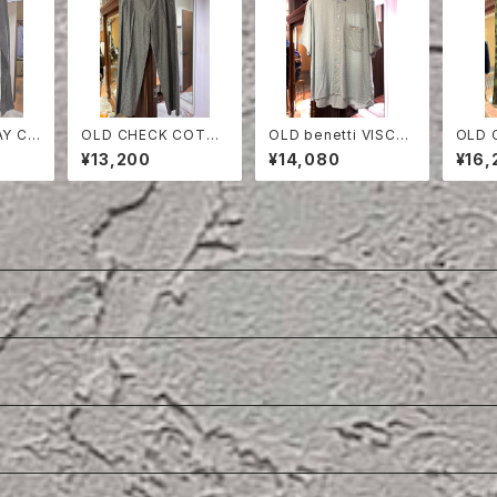
AY CO
OLD CHECK COTT
OLD benetti VISCO
OLD 
RT
ON TROUSERS
SE HALF SLEEVE SH
VER 
¥13,200
¥14,080
¥16,
IRT