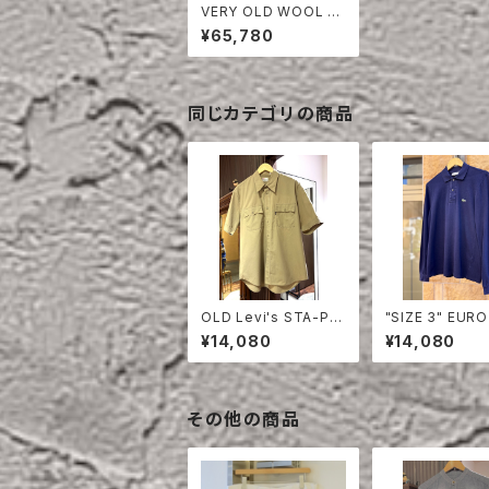
VERY OLD WOOL T
AILORED JACKET
¥65,780
同じカテゴリの商品
OLD Levi's STA-PR
"SIZE 3" EURO
EST HALF SLEEVE S
OSTE POLO S
¥14,080
¥14,080
HIRT
LONG SLEEVE
その他の商品