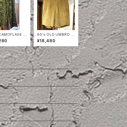
CAMOFLAGE O
60's OLD UMBRO C
PANTS
ORDUROY SHORTS
280
¥18,480