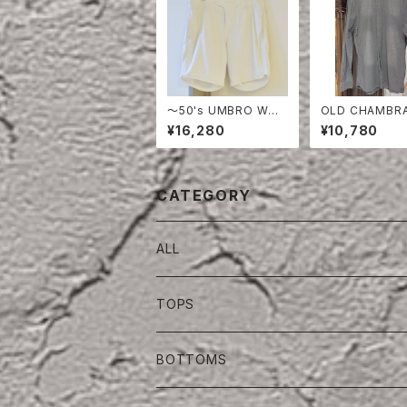
〜50's UMBRO WHI
OLD CHAMBR
TE COTTON SHOR
LLARESS SHI
¥16,280
¥10,780
TS
CATEGORY
ALL
TOPS
BOTTOMS