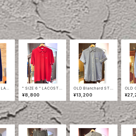
 LAC
" SIZE 6 " LACOSTE
OLD Blanchard STRI
OLD 
HIRT
POLO SHIRT RED
PE COTTON HALF S
ON S
¥8,800
¥13,200
¥27,
LEEVE SHIRT